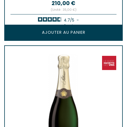
Prix
210,00 €
(Unité : 35,00 €)
4.7
/
5
-
3
avis
AJOUTER AU PANIER