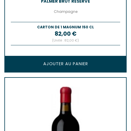
PALMER BRUT RESERVE
Champagne
CARTON DE 1 MAGNUM 150 CL
Prix
82,00 €
(Unité : 82,00 €)
AJOUTER AU PANIER