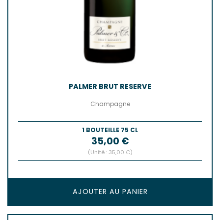
PALMER BRUT RESERVE
Champagne
1 BOUTEILLE 75 CL
Prix
35,00 €
(Unité : 35,00 €)
AJOUTER AU PANIER