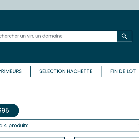

PRIMEURS
SELECTION HACHETTE
FIN DE LOT
 ET SA RÉGION
BORDEAU
CÔTES
Médoc
Bordeaux 
ac-Médoc
995
Bordeaux 
ux
Bordeaux
c
y a 4 produits.
Bordeaux
Cadillac-
ac