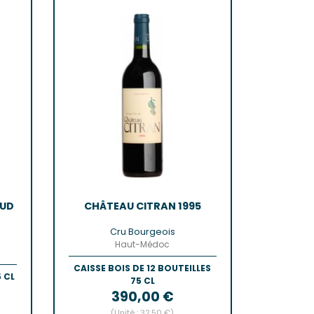
n-Côtes-De-Bordeaux
-Bordeaux
-Bourg
Castillon
de Bordeaux
ôtes-De-Bordeaux
s-Côtes-De-Bordeaux
AIS
s
AUD
CHÂTEAU CITRAN 1995
Cru Bourgeois
Haut-Médoc
CAISSE BOIS DE 12 BOUTEILLES
 CL
75 CL
Prix
390,00 €
(Unité : 32,50 €)