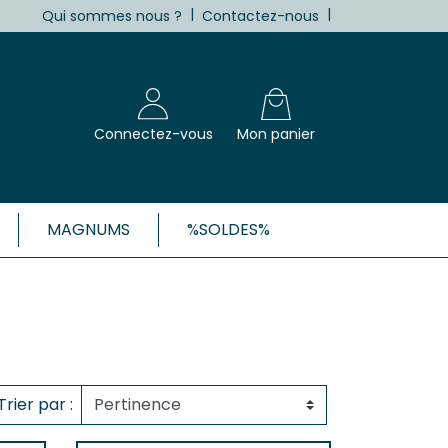
|
|
Qui sommes nous ?
Contactez-nous
Connectez-vous
Mon panier
MAGNUMS
%SOLDES%
X, CÔTES-DE-BORDEAUX ET 1ÈRES
Blanc
Clairet
 Rosé
Trier par :
 Rouge
Côtes de Bordeaux