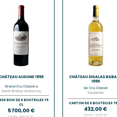
Castillo
Estèphe
Côtes-De
Julien
Côtes-De
ES & PESSAC-LÉOGNAN
Côtes-De-
s
Crémant 
c-Léognan
Francs-C
Première
 EMILION, POMEROL ET SATELLITES
SAUTERN
ac
de-De-Pomerol
Barsac
ol
Sauterne
Emilion Grand Cru
CHÂTEAU AUSONE 1995
CHÂTEAU SIGALAS RAB
1995
Grand Cru Classé a
1er Cru Classé
Saint-Émilion Grand Cru
Sauternes
SSE BOIS DE 6 BOUTEILLES 75
CARTON DE 6 BOUTEILLES 75
CL
Prix
432,00 €
Prix
5 700,00 €
(Unité : 72,00 €)
(Unité : 950,00 €)