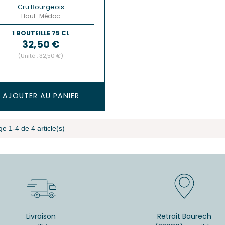
Cru Bourgeois
Haut-Médoc
1 BOUTEILLE 75 CL
Prix
32,50 €
(Unité : 32,50 €)
AJOUTER AU PANIER
ge 1-4 de 4 article(s)
Livraison
Retrait Baurech