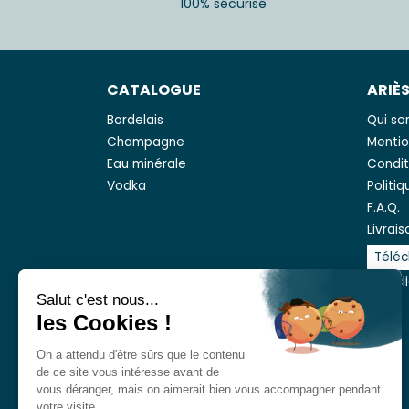
100% sécurisé
CATALOGUE
ARIÈ
Bordelais
Qui s
Champagne
Mentio
Eau minérale
Condit
Vodka
Politi
F.A.Q.
Livrais
Téléc
Avis cl
Salut c'est nous...
les Cookies !
On a attendu d'être sûrs que le contenu
de ce site vous intéresse avant de
vous déranger, mais on aimerait bien vous accompagner pendant
votre visite...