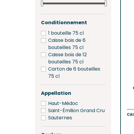
Saint-
Saint-
GRAV
Conditionnement
Grave
1 bouteille 75 cl
Pessa
Caisse bois de 6
bouteilles 75 cl
SAINT
Caisse bois de 12
Frons
bouteilles 75 cl
Lalan
Carton de 6 bouteilles
Pomer
75 cl
Saint-
Appellation
Haut-Médoc
Saint-Émilion Grand Cru
CAI
Sauternes