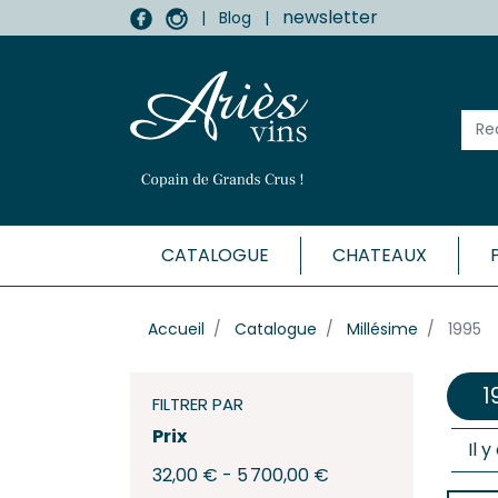
newsletter
|
Blog
|
CATALOGUE
CHATEAUX
MÉDOC
Accueil
Catalogue
Millésime
1995
Haut-
Listr
1
Marga
FILTRER PAR
Médo
Prix
Il 
Moulis
32,00 € - 5 700,00 €
Pauill