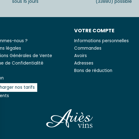
sous 15 jours
(33880) possible
S
VOTRE COMPTE
ommes-nous ?
Informations personnelles
ns légales
Commandes
ions Générales de Vente
Avoirs
que de Confidentialité
Adresses
Bons de réduction
on
harger nos tarifs
ients