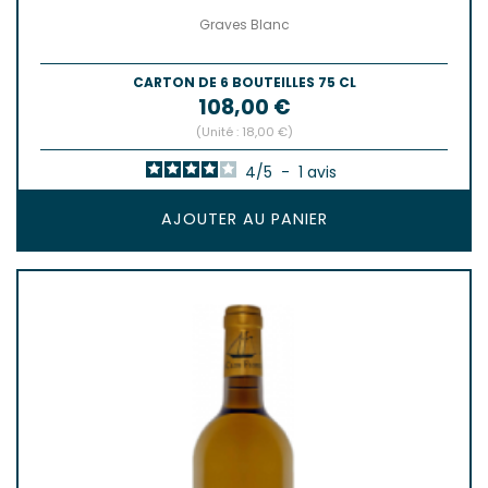
Graves Blanc
CARTON DE 6 BOUTEILLES 75 CL
Prix
108,00 €
(Unité : 18,00 €)
4
/
5
-
1
avis
AJOUTER AU PANIER