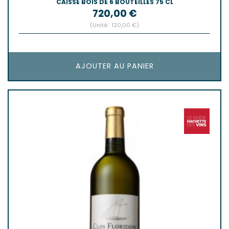
CAISSE BOIS DE 6 BOUTEILLES 75 CL
Prix
720,00 €
(Unité : 120,00 €)
AJOUTER AU PANIER