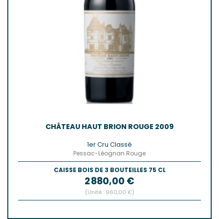
CHÂTEAU HAUT BRION ROUGE 2009
1er Cru Classé
Pessac-Léognan Rouge
CAISSE BOIS DE 3 BOUTEILLES 75 CL
Prix
2 880,00 €
(Unité : 960,00 €)