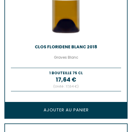
CLOS FLORIDENE BLANC 2018
Graves Blanc
1 BOUTEILLE 75 CL
Prix
17,64 €
(Unité : 17,64 €)
AJOUTER AU PANIER