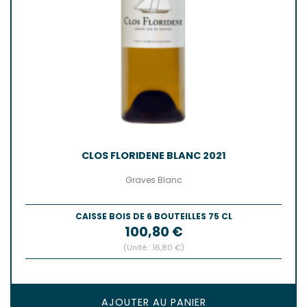
CLOS FLORIDENE BLANC 2021
Graves Blanc
CAISSE BOIS DE 6 BOUTEILLES 75 CL
Prix
100,80 €
(Unité : 16,80 €)
AJOUTER AU PANIER