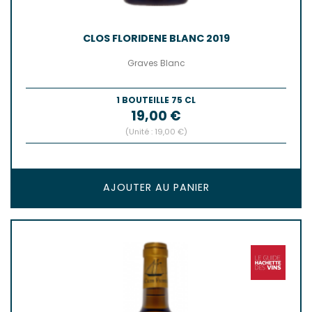
CLOS FLORIDENE BLANC 2019
Graves Blanc
1 BOUTEILLE 75 CL
Prix
19,00 €
(Unité : 19,00 €)
AJOUTER AU PANIER