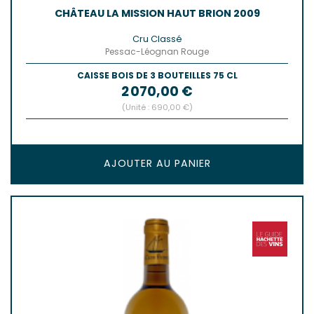
CHÂTEAU LA MISSION HAUT BRION 2009
Cru Classé
Pessac-Léognan Rouge
CAISSE BOIS DE 3 BOUTEILLES 75 CL
Prix
2 070,00 €
(Unité : 690,00 €)
AJOUTER AU PANIER