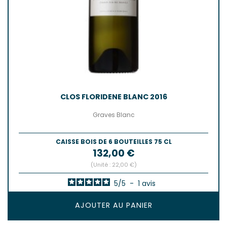
CLOS FLORIDENE BLANC 2016
Graves Blanc
CAISSE BOIS DE 6 BOUTEILLES 75 CL
Prix
132,00 €
(Unité : 22,00 €)
5
/
5
-
1
avis
AJOUTER AU PANIER