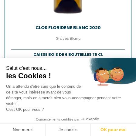
CLOS FLORIDENE BLANC 2020
Graves Blanc
CAISSE BOIS DE 6 BOUTEILLES 75 CL
Prix
108,00 €
Salut c'est nous...
(Unité : 18,00 €)
les Cookies !
On a attendu d'être sûrs que le contenu de
AJOUTER AU PANIER
ce site vous intéresse avant de vous
déranger, mais on aimerait bien vous accompagner pendant votre
visite...
C'est OK pour vous ?
Consentements certifiés par
Non merci
Je choisis
OK pour moi