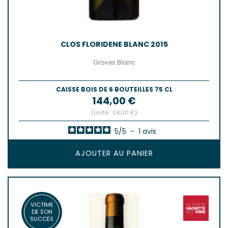
CLOS FLORIDENE BLANC 2015
Graves Blanc
CAISSE BOIS DE 6 BOUTEILLES 75 CL
Prix
144,00 €
(Unité : 24,00 €)
5
/
5
-
1
avis
AJOUTER AU PANIER
VICTIME
DE SON
SUCCÈS