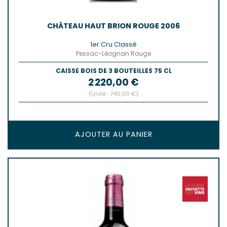
CHÂTEAU HAUT BRION ROUGE 2006
1er Cru Classé
Pessac-Léognan Rouge
CAISSE BOIS DE 3 BOUTEILLES 75 CL
Prix
2 220,00 €
(Unité : 740,00 €)
AJOUTER AU PANIER