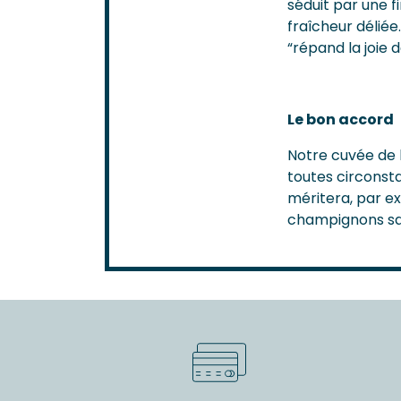
séduit par une 
fraîcheur délié
“répand la joie d
Le bon accord
Notre cuvée de b
toutes circonst
méritera, par e
champignons sa