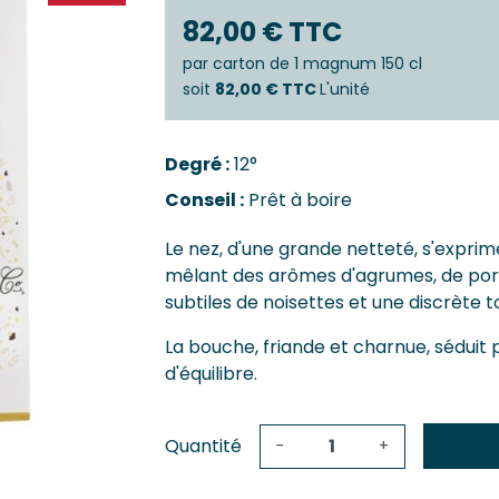
Castillo
Estèphe
82,00 € TTC
Côtes-De
Julien
Côtes-De
par
carton de 1 magnum 150 cl
ES & PESSAC-LÉOGNAN
Côtes-De-
soit
82,00 € TTC
L'unité
s
Crémant 
c-Léognan
Francs-C
Degré :
12°
Première
 EMILION, POMEROL ET SATELLITES
Conseil :
Prêt à boire
SAUTERN
ac
de-De-Pomerol
Barsac
Le nez, d'une grande netteté, s'exprim
ol
Sauterne
mêlant des arômes d'agrumes, de pore
Emilion Grand Cru
subtiles de noisettes et une discrète 
La bouche, friande et charnue, séduit p
d'équilibre.
Quantité
-
+