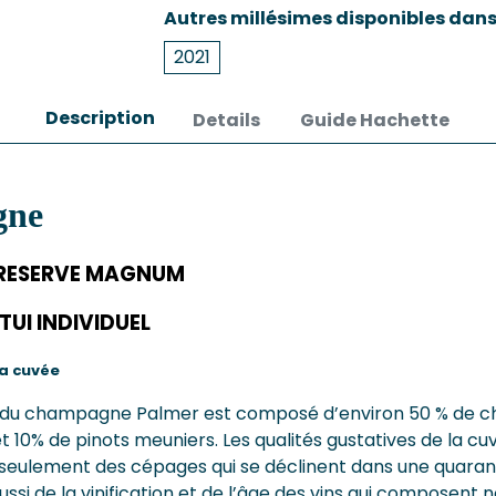
Autres millésimes disponibles dan
2021
Description
Details
Guide Hachette
gne
ERVE MAGNUM
INDIVIDUEL
la cuvée
e du champagne Palmer est composé d’environ 50 % de c
et 10% de pinots meuniers. Les qualités gustatives de la c
eulement des cépages qui se déclinent dans une quarant
aussi de la vinification et de l’âge des vins qui composent 