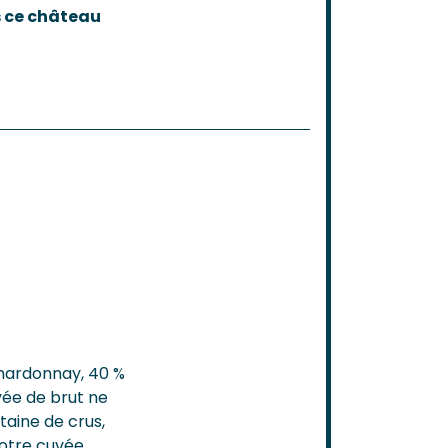
s ce château
hardonnay, 40 %
uvée de brut ne
aine de crus,
notre cuvée.