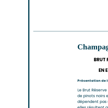
Champa
BRUT RES
EN ETUI 
Présentation de 
Le Brut Réserv
de pinots noirs 
dépendent pas s
elles résultent 