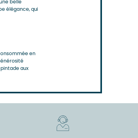
une belle
e élégance, qui
re consommée en
générosité
 pintade aux