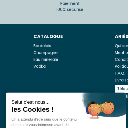
Paiement
100% sécurisé
CATALOGUE
ARIÈ
Bordelais
Qui s
Champagne
Mentio
Eau minérale
Condit
Vodka
Politi
F.A.Q.
Livrais
Téléc
Avis cl
Salut c'est nous...
les Cookies !
On a attendu d'être sûrs que le contenu
de ce site vous intéresse avant de