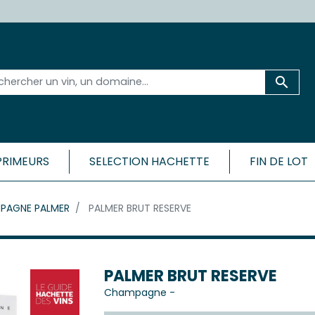

PRIMEURS
SELECTION HACHETTE
FIN DE LOT
 ET SA RÉGION
BORDEAU
PAGNE PALMER
PALMER BRUT RESERVE
CÔTES
Médoc
Bordeaux 
ac-Médoc
Bordeaux 
ux
Bordeaux
c
PALMER BRUT RESERVE
Bordeaux
Champagne
-
Cadillac-
ac