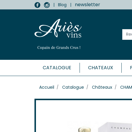
newsletter
|
Blog
|
CATALOGUE
CHATEAUX
MÉDOC
Accueil
Catalogue
Châteaux
CHAM
Haut-
Listr
Marga
Médo
Moulis
Pauill