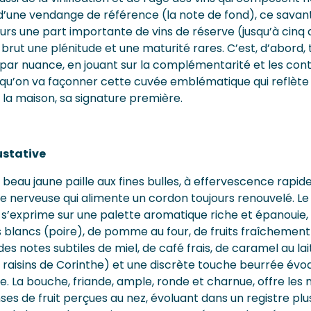
r d’une vendange de référence (la note de fond), ce sava
rs une part importante de vins de réserve (jusqu’à cinq 
brut une plénitude et une maturité rares. C’est, d’abord,
par nuance, en jouant sur la complémentarité et les cont
qu’on va façonner cette cuvée emblématique qui reflète 
la maison, sa signature première.
stative
 beau jaune paille aux fines bulles, à effervescence rapid
 nerveuse qui alimente un cordon toujours renouvelé. Le 
 s’exprime sur une palette aromatique riche et épanouie,
 blancs (poire), de pomme au four, de fruits fraîchement c
es notes subtiles de miel, de café frais, de caramel au lait
e, raisins de Corinthe) et une discrète touche beurrée évo
de. La bouche, friande, ample, ronde et charnue, offre le
ses de fruit perçues au nez, évoluant dans un registre pl