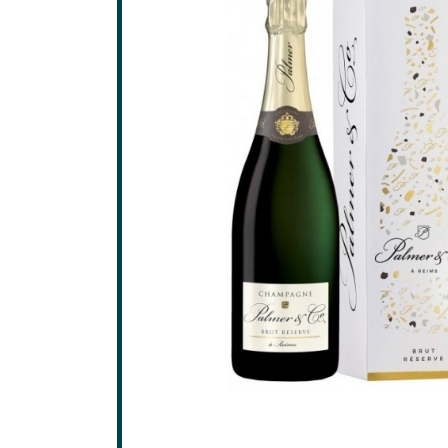
Saint-
Saint-
GRAV
Grave
Pessa
SAINT
Frons
Lalan
Pomer
Saint-