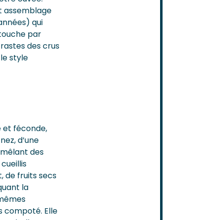
nt assemblage
années) qui
 touche par
rastes des crus
le style
e et féconde,
nez, d’une
 mêlant des
ueillis
, de fruits secs
quant la
s mêmes
us compoté. Elle