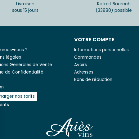
Livraison
Retrait Baurech
sous 15 jours
(33880) possible
S
VOTRE COMPTE
ommes-nous ?
Informations personnelles
ns légales
Commandes
ions Générales de Vente
Avoirs
que de Confidentialité
Adresses
Bons de réduction
on
harger nos tarifs
ients