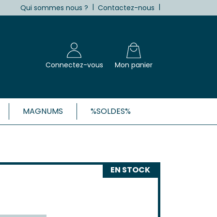
|
|
Qui sommes nous ?
Contactez-nous
Connectez-vous
Mon panier
MAGNUMS
%SOLDES%
X, CÔTES-DE-BORDEAUX ET 1ÈRES
Blanc
EN STOCK
Clairet
 Rosé
 Rouge
Côtes de Bordeaux