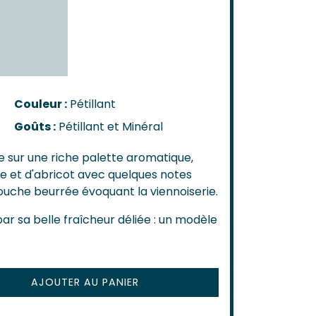
n-Côtes-De-Bordeaux
-Bordeaux
-Bourg
Castillon
de Bordeaux
ôtes-De-Bordeaux
Couleur :
Pétillant
s-Côtes-De-Bordeaux
Goûts :
Pétillant et Minéral
AIS
e sur une riche palette aromatique,
s
 et d'abricot avec quelques notes
touche beurrée évoquant la viennoiserie.
ar sa belle fraîcheur déliée : un modèle
AJOUTER AU PANIER