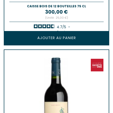
CAISSE BOIS DE 12 BOUTEILLES 75 CL
Prix
300,00 €
(Unité : 25,00 €)
4.7
/
5
-
3
avis
AJOUTER AU PANIER