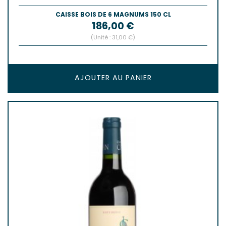
CAISSE BOIS DE 6 MAGNUMS 150 CL
Prix
186,00 €
(Unité : 31,00 €)
AJOUTER AU PANIER