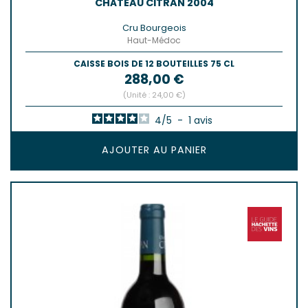
CHÂTEAU CITRAN 2004
Cru Bourgeois
Haut-Médoc
CAISSE BOIS DE 12 BOUTEILLES 75 CL
Prix
288,00 €
(Unité : 24,00 €)
4
/
5
-
1
avis
AJOUTER AU PANIER