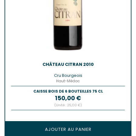
CHÂTEAU CITRAN 2010
Cru Bourgeois
Haut-Médoc
CAISSE BOIS DE 6 BOUTEILLES 75 CL
Prix
150,00 €
(Unité : 25,00 €)
AJOUTER AU PANIER