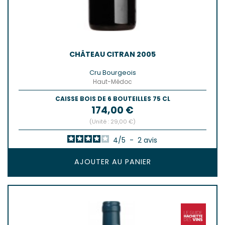
CHÂTEAU CITRAN 2005
Cru Bourgeois
Haut-Médoc
CAISSE BOIS DE 6 BOUTEILLES 75 CL
Prix
174,00 €
(Unité : 29,00 €)
4
/
5
-
2
avis
AJOUTER AU PANIER