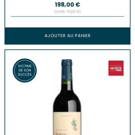
Prix
198,00 €
(Unité : 16,50 €)
AJOUTER AU PANIER
VICTIME
DE SON
SUCCÈS