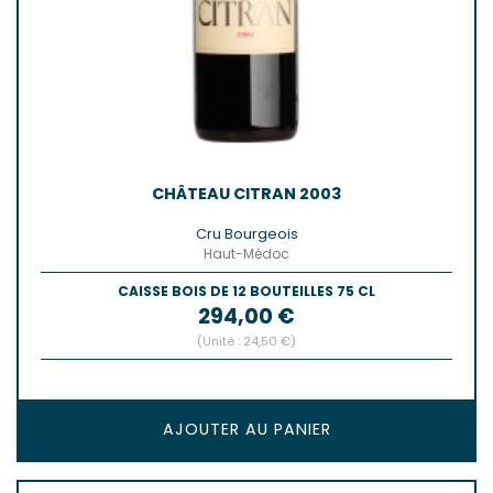
CHÂTEAU CITRAN 2003
Cru Bourgeois
Haut-Médoc
CAISSE BOIS DE 12 BOUTEILLES 75 CL
Prix
294,00 €
(Unité : 24,50 €)
AJOUTER AU PANIER