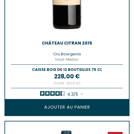
CHÂTEAU CITRAN 2015
Cru Bourgeois
Haut-Médoc
CAISSE BOIS DE 12 BOUTEILLES 75 CL
Prix
228,00 €
(Unité : 19,00 €)
4.3
/
5
-
3
avis
AJOUTER AU PANIER