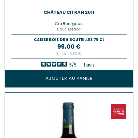
CHÂTEAU CITRAN 2011
Cru Bourgeois
Haut-Médoc
CAISSE BOIS DE 6 BOUTEILLES 75 CL
Prix
99,00 €
(Unité : 16,50 €)
5
/
5
-
1
avis
AJOUTER AU PANIER