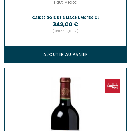
Haut-Médoc
CAISSE BOIS DE 6 MAGNUMS 150 CL
Prix
342,00 €
(Unité : 57,00 €)
AJOUTER AU PANIER