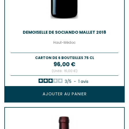
DEMOISELLE DE SOCIANDO MALLET 2018
Haut-Médoc
CARTON DE 6 BOUTEILLES 75 CL
Prix
96,00 €
(Unité : 16,00 €)
3
/
5
-
1
avis
AJOUTER AU PANIER