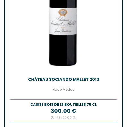
CHÂTEAU SOCIANDO MALLET 2013
Haut-Médoc
CAISSE BOIS DE 12 BOUTEILLES 75 CL
Prix
300,00 €
(Unité : 25,00 €)