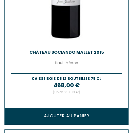
CHÂTEAU SOCIANDO MALLET 2015
Haut-Médoc
CAISSE BOIS DE 12 BOUTEILLES 75 CL
Prix
468,00 €
(Unité : 39,00 €)
AJOUTER AU PANIER