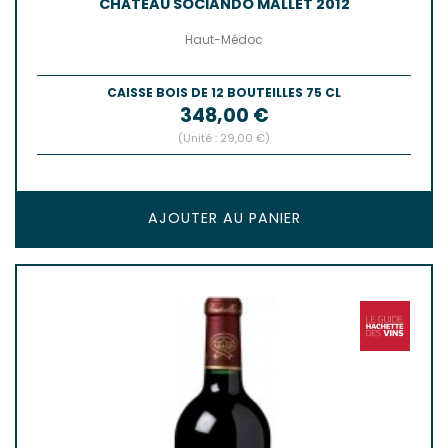
CHÂTEAU SOCIANDO MALLET 2012
Haut-Médoc
CAISSE BOIS DE 12 BOUTEILLES 75 CL
Prix
348,00 €
(Unité : 29,00 €)
AJOUTER AU PANIER