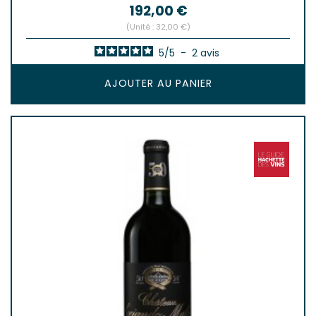
Prix
192,00 €
(Unité : 32,00 €)
5
/
5
-
2
avis
AJOUTER AU PANIER