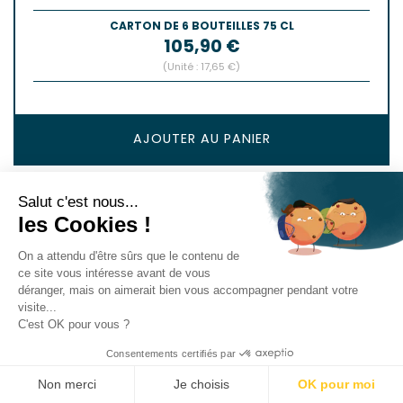
CARTON DE 6 BOUTEILLES 75 CL
Prix
105,90 €
(Unité : 17,65 €)
AJOUTER AU PANIER
Salut c'est nous...
les Cookies !
On a attendu d'être sûrs que le contenu de
ce site vous intéresse avant de vous
déranger, mais on aimerait bien vous accompagner pendant votre
visite...
C'est OK pour vous ?
Consentements certifiés par
Non merci
Je choisis
OK pour moi