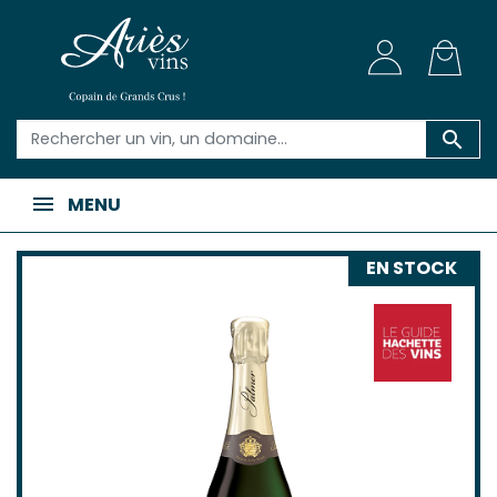

MENU
EN STOCK