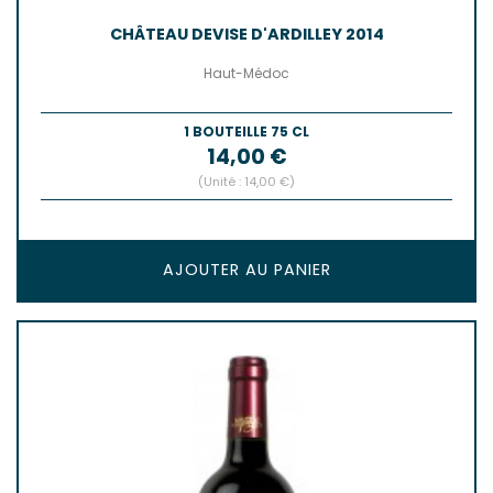
CHÂTEAU DEVISE D'ARDILLEY 2014
Haut-Médoc
1 BOUTEILLE 75 CL
Prix
14,00 €
(Unité : 14,00 €)
AJOUTER AU PANIER