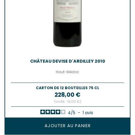
CHÂTEAU DEVISE D'ARDILLEY 2010
Haut-Médoc
CARTON DE 12 BOUTEILLES 75 CL
Prix
228,00 €
(Unité : 19,00 €)
4
/
5
-
1
avis
AJOUTER AU PANIER