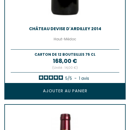
CHÂTEAU DEVISE D'ARDILLEY 2014
Haut-Médoc
CARTON DE 12 BOUTEILLES 75 CL
Prix
168,00 €
(Unité : 14,00 €)
5
/
5
-
1
avis
AJOUTER AU PANIER