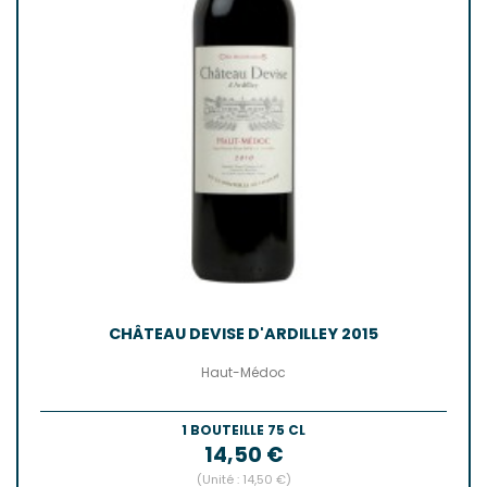
CHÂTEAU DEVISE D'ARDILLEY 2015
Haut-Médoc
1 BOUTEILLE 75 CL
Prix
14,50 €
(Unité : 14,50 €)