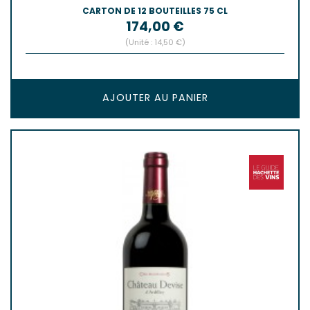
CARTON DE 12 BOUTEILLES 75 CL
Prix
174,00 €
(Unité : 14,50 €)
AJOUTER AU PANIER