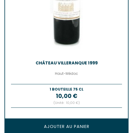
CHÂTEAU VILLERANQUE 1999
Haut-Médoc
1 BOUTEILLE 75 CL
Prix
10,00 €
(Unité : 10,00 €)
AJOUTER AU PANIER