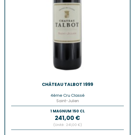
CHÂTEAU TALBOT 1999
4ème Cru Classé
Saint-Julien
1 MAGNUM 150 CL
Prix
241,00 €
(Unité : 241,00 €)