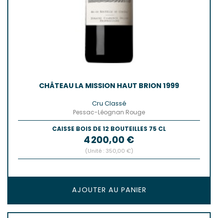
CHÂTEAU LA MISSION HAUT BRION 1999
Cru Classé
Pessac-Léognan Rouge
CAISSE BOIS DE 12 BOUTEILLES 75 CL
Prix
4 200,00 €
(Unité : 350,00 €)
AJOUTER AU PANIER