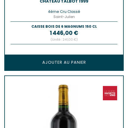
CHÂTEAU TALBOT 1999
4ème Cru Classé
Saint-Julien
CAISSE BOIS DE 6 MAGNUMS 150 CL
Prix
1 446,00 €
(Unité : 241,00 €)
AJOUTER AU PANIER