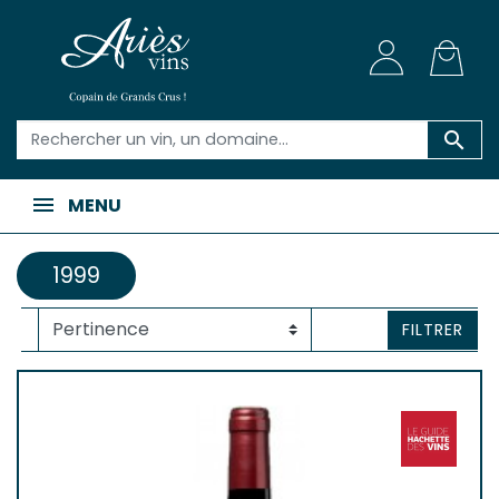

MENU
1999
FILTRER