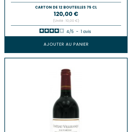
CARTON DE 12 BOUTEILLES 75 CL
Prix
120,00 €
(Unité : 10,00 €)
4
/
5
-
1
avis
AJOUTER AU PANIER