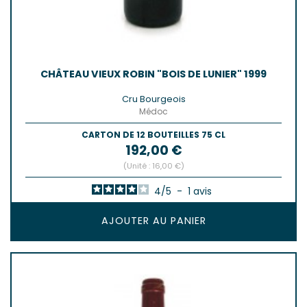
CHÂTEAU VIEUX ROBIN "BOIS DE LUNIER" 1999
Cru Bourgeois
Médoc
CARTON DE 12 BOUTEILLES 75 CL
Prix
192,00 €
(Unité : 16,00 €)
4
/
5
-
1
avis
AJOUTER AU PANIER