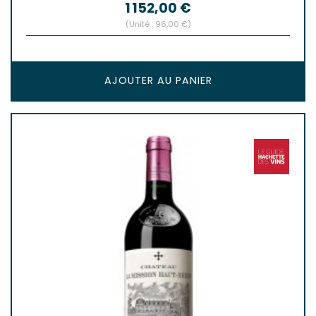
Prix
1 152,00 €
(Unité : 96,00 €)
AJOUTER AU PANIER