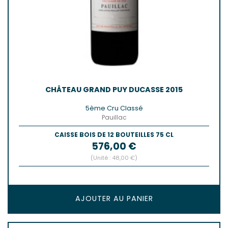
CHÂTEAU GRAND PUY DUCASSE 2015
5ème Cru Classé
Pauillac
CAISSE BOIS DE 12 BOUTEILLES 75 CL
Prix
576,00 €
(Unité : 48,00 €)
AJOUTER AU PANIER