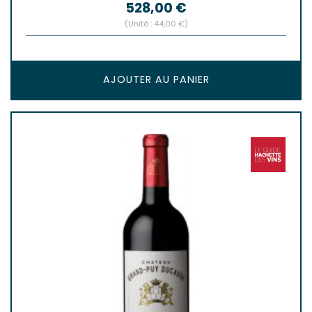
Prix
528,00 €
(Unité : 44,00 €)
AJOUTER AU PANIER