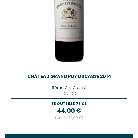
CHÂTEAU GRAND PUY DUCASSE 2014
5ème Cru Classé
Pauillac
1 BOUTEILLE 75 CL
Prix
44,00 €
(Unité : 44,00 €)