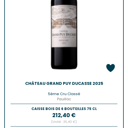
CHÂTEAU GRAND PUY DUCASSE 2025
5ème Cru Classé
Pauillac
CAISSE BOIS DE 6 BOUTEILLES 75 CL
Prix
212,40 €
(Unité : 35,40 €)