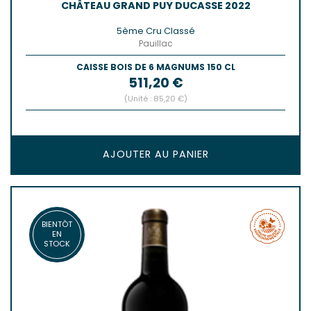
CHÂTEAU GRAND PUY DUCASSE 2022
5ème Cru Classé
Pauillac
CAISSE BOIS DE 6 MAGNUMS 150 CL
Prix
511,20 €
(Unité : 85,20 €)
AJOUTER AU PANIER
BIENTÔT
EN
STOCK