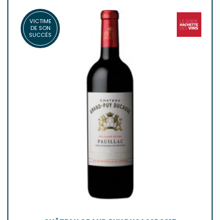
VICTIME
DE SON
SUCCÈS