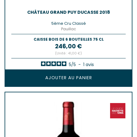
CHÂTEAU GRAND PUY DUCASSE 2018
5ème Cru Classé
Pauillac
CAISSE BOIS DE 6 BOUTEILLES 75 CL
Prix
246,00 €
(Unité : 41,00 €)
5
/
5
-
1
avis
AJOUTER AU PANIER