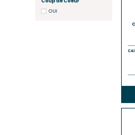
Coup de Coeur
OUI
C
CAI