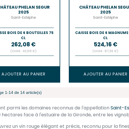
HÂTEAU PHELAN SEGUR
CHÂTEAU PHELAN SEG
2025
2025
Saint-Estèphe
Saint-Estèphe
SSE BOIS DE 6 BOUTEILLES 75
CAISSE BOIS DE 6 MAGNUMS
CL
CL
Prix
Prix
262,08 €
524,16 €
(Unité : 43,68 €)
(Unité : 87,36 €)
AJOUTER AU PANIER
AJOUTER AU PANIER
ge 1-14 de 14 article(s)
ant parmi les domaines reconnus de l'appellation
Saint-E
0 hectares face à l'estuaire de la Gironde, entre les vign
vrez un vin rouge élégant et précis, reconnu pour la fines