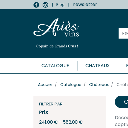
newsletter
|
Blog
|
CATALOGUE
CHATEAUX
MÉDOC
Accueil
Catalogue
Châteaux
Chât
Haut-
Listr
C
Marga
FILTRER PAR
Médo
Prix
Moulis
Décou
241,00 € - 582,00 €
Pauill
capti