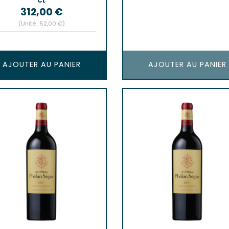
CL
Prix
312,00 €
(Unité : 52,00 €)
AJOUTER AU PANIER
AJOUTER AU PANIER