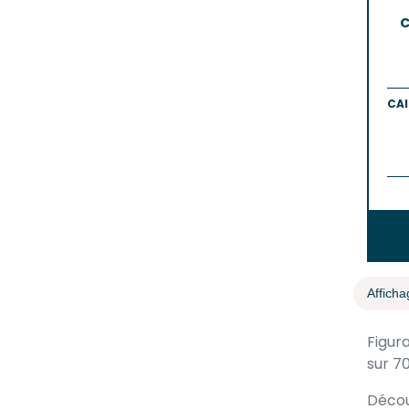
C
CAI
Afficha
Figur
sur 7
Décou