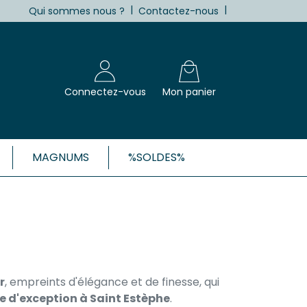
|
|
Qui sommes nous ?
Contactez-nous
Connectez-vous
Mon panier
MAGNUMS
%SOLDES%
X, CÔTES-DE-BORDEAUX ET 1ÈRES
Blanc
Clairet
 Rosé
 Rouge
r
, empreints d'élégance et de finesse, qui
Côtes de Bordeaux
 d'exception à Saint Estèphe
.