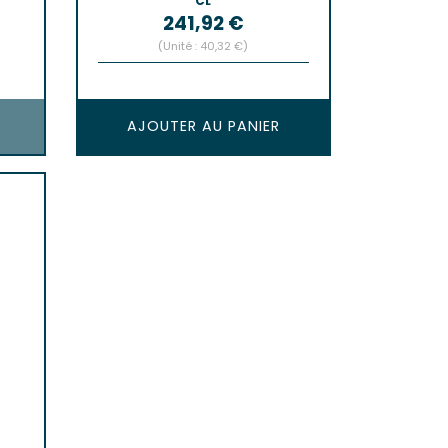
CL
Prix
241,92 €
(Unité : 40,32 €)
AJOUTER AU PANIER