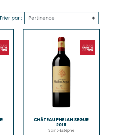
n-Côtes-De-Bordeaux
-Bordeaux
-Bourg
Trier par :
Castillon
de Bordeaux
ôtes-De-Bordeaux
s-Côtes-De-Bordeaux
AIS
s
UR
CHÂTEAU PHELAN SEGUR
2015
Saint-Estèphe