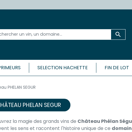

PRIMEURS
SELECTION HACHETTE
FIN DE LOT
 ET SA RÉGION
BORDEAU
eau PHELAN SEGUR
CÔTES
Médoc
Bordeaux 
ac-Médoc
HÂTEAU PHELAN SEGUR
Bordeaux 
ux
Bordeaux
c
Bordeaux
vrez la magie des grands vins de
Château Phélan Ségu
Cadillac-
ac
vent les sens et racontent l'histoire unique de ce
domaine