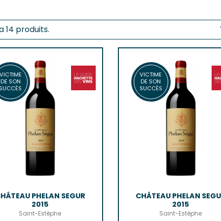
Castillo
Estèphe
Côtes-De
Julien
Côtes-De
 a 14 produits.
ES & PESSAC-LÉOGNAN
Côtes-De-
s
Crémant 
c-Léognan
Francs-C
Première
VICTIME
VICTIME
 EMILION, POMEROL ET SATELLITES
DE SON
DE SON
SUCCÈS
SUCCÈS
SAUTERN
ac
de-De-Pomerol
Barsac
ol
Sauterne
Emilion Grand Cru
HÂTEAU PHELAN SEGUR
CHÂTEAU PHELAN SEG
2015
2015
Saint-Estèphe
Saint-Estèphe