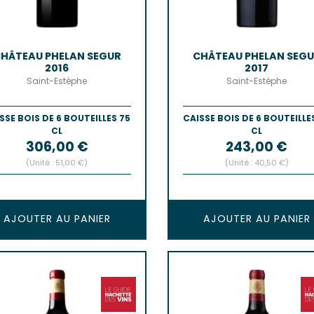
HÂTEAU PHELAN SEGUR
CHÂTEAU PHELAN SEG
2016
2017
Saint-Estèphe
Saint-Estèphe
SSE BOIS DE 6 BOUTEILLES 75
CAISSE BOIS DE 6 BOUTEILLE
CL
CL
Prix
Prix
306,00 €
243,00 €
(Unité : 51,00 €)
(Unité : 40,50 €)
AJOUTER AU PANIER
AJOUTER AU PANIER