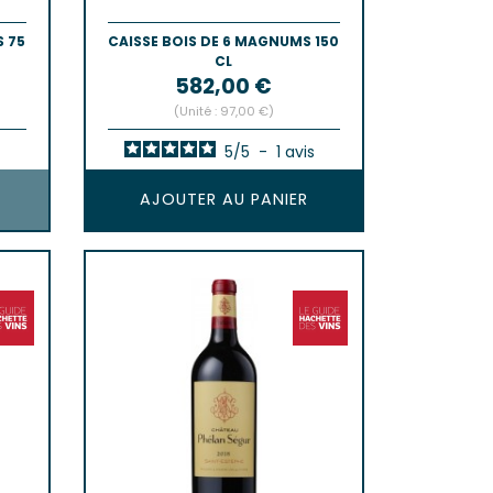
S 75
CAISSE BOIS DE 6 MAGNUMS 150
CL
Prix
582,00 €
(Unité : 97,00 €)
5
/
5
-
1
avis
AJOUTER AU PANIER