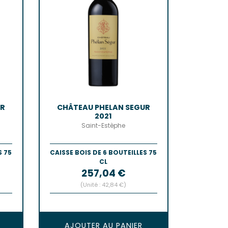
UR
CHÂTEAU PHELAN SEGUR
2021
Saint-Estèphe
S 75
CAISSE BOIS DE 6 BOUTEILLES 75
CL
Prix
257,04 €
(Unité : 42,84 €)
AJOUTER AU PANIER