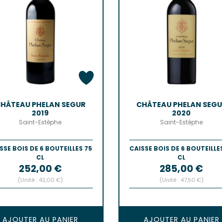
HÂTEAU PHELAN SEGUR
CHÂTEAU PHELAN SEG
2019
2020
Saint-Estèphe
Saint-Estèphe
SSE BOIS DE 6 BOUTEILLES 75
CAISSE BOIS DE 6 BOUTEILLE
CL
CL
Prix
Prix
252,00 €
285,00 €
(Unité : 42,00 €)
(Unité : 47,50 €)
AJOUTER AU PANIER
AJOUTER AU PANIER