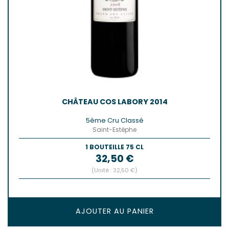
CHÂTEAU COS LABORY 2014
5ème Cru Classé
Saint-Estèphe
1 BOUTEILLE 75 CL
Prix
32,50 €
(Unité : 32,50 €)
AJOUTER AU PANIER