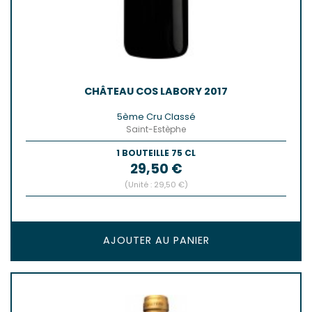
CHÂTEAU COS LABORY 2017
5ème Cru Classé
Saint-Estèphe
1 BOUTEILLE 75 CL
Prix
29,50 €
(Unité : 29,50 €)
AJOUTER AU PANIER