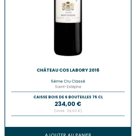
CHÂTEAU COS LABORY 2016
5ème Cru Classé
Saint-Estèphe
CAISSE BOIS DE 6 BOUTEILLES 75 CL
Prix
234,00 €
(Unité : 39,00 €)
AJOUTER AU PANIER