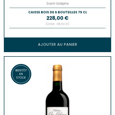
Saint-Estèphe
CAISSE BOIS DE 6 BOUTEILLES 75 CL
Prix
228,00 €
(Unité : 38,00 €)
AJOUTER AU PANIER
BIENTÔT
EN
STOCK