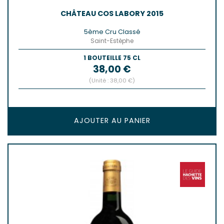
CHÂTEAU COS LABORY 2015
5ème Cru Classé
Saint-Estèphe
1 BOUTEILLE 75 CL
Prix
38,00 €
(Unité : 38,00 €)
AJOUTER AU PANIER