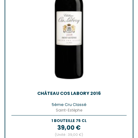
CHÂTEAU COS LABORY 2016
5ème Cru Classé
Saint-Estèphe
1 BOUTEILLE 75 CL
Prix
39,00 €
(Unité : 39,00 €)