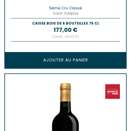
5ème Cru Classé
Saint-Estèphe
CAISSE BOIS DE 6 BOUTEILLES 75 CL
Prix
177,00 €
(Unité : 29,50 €)
AJOUTER AU PANIER