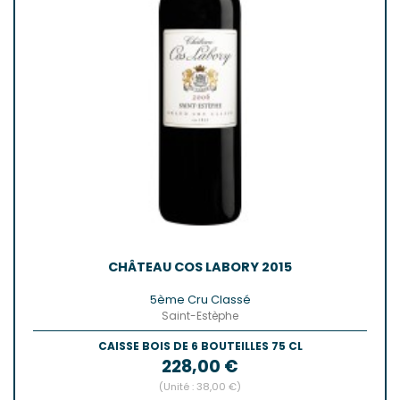
CHÂTEAU COS LABORY 2015
5ème Cru Classé
Saint-Estèphe
CAISSE BOIS DE 6 BOUTEILLES 75 CL
Prix
228,00 €
(Unité : 38,00 €)