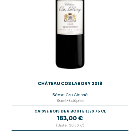
CHÂTEAU COS LABORY 2019
5ème Cru Classé
Saint-Estèphe
CAISSE BOIS DE 6 BOUTEILLES 75 CL
Prix
183,00 €
(Unité : 30,50 €)