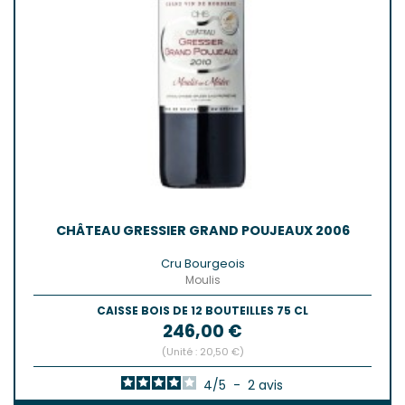
CHÂTEAU GRESSIER GRAND POUJEAUX 2006
Cru Bourgeois
Moulis
CAISSE BOIS DE 12 BOUTEILLES 75 CL
Prix
246,00 €
(Unité : 20,50 €)
4
/
5
-
2
avis