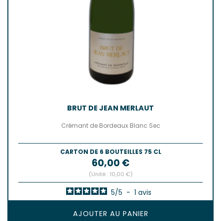
BRUT DE JEAN MERLAUT
Crémant de Bordeaux Blanc Sec
CARTON DE 6 BOUTEILLES 75 CL
Prix
60,00 €
(Unité : 10,00 €)
5
/
5
-
1
avis
AJOUTER AU PANIER