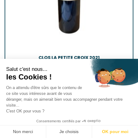
CLOS LA PETITE CROIX 2021
Lalande-de-Pomerol
Salut c'est nous...
les Cookies !
CARTON DE 6 BOUTEILLES 75 CL
On a attendu d'être sûrs que le contenu de
Prix
162,00 €
ce site vous intéresse avant de vous
(Unité : 27,00 €)
déranger, mais on aimerait bien vous accompagner pendant votre
visite...
C'est OK pour vous ?
Consentements certifiés par
AJOUTER AU PANIER
Non merci
Je choisis
OK pour moi