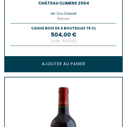
CHÂTEAU CLIMENS 2004
1er Cru Classé
Barsac
CAISSE BOIS DE 6 BOUTEILLES 75 CL
Prix
504,00 €
(Unité : 84,00 €)
AJOUTER AU PANIER