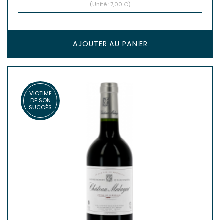
(Unité : 7,00 €)
AJOUTER AU PANIER
VICTIME
DE SON
SUCCÈS