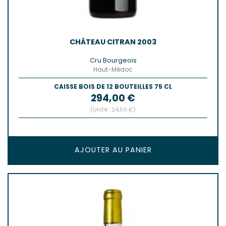
CHÂTEAU CITRAN 2003
Cru Bourgeois
Haut-Médoc
CAISSE BOIS DE 12 BOUTEILLES 75 CL
Prix
294,00 €
(Unité : 24,50 €)
AJOUTER AU PANIER