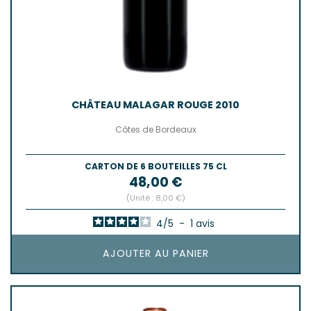
CHÂTEAU MALAGAR ROUGE 2010
Côtes de Bordeaux
CARTON DE 6 BOUTEILLES 75 CL
Prix
48,00 €
(Unité : 8,00 €)
4
/
5
-
1
avis
AJOUTER AU PANIER