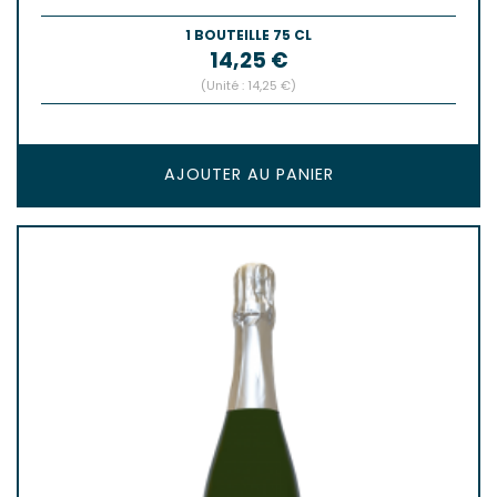
1 BOUTEILLE 75 CL
Prix
14,25 €
(Unité : 14,25 €)
AJOUTER AU PANIER