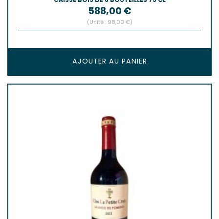
Prix
588,00 €
(Unité : 98,00 €)
AJOUTER AU PANIER