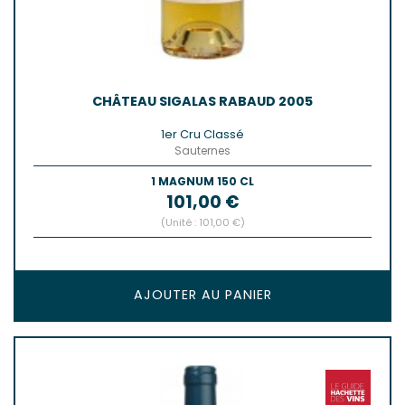
CHÂTEAU SIGALAS RABAUD 2005
1er Cru Classé
Sauternes
1 MAGNUM 150 CL
Prix
101,00 €
(Unité : 101,00 €)
AJOUTER AU PANIER