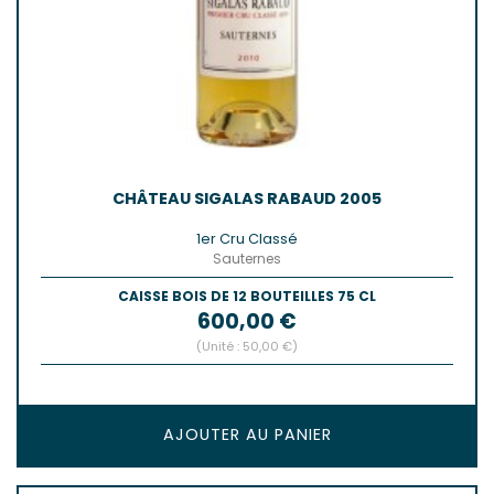
CHÂTEAU SIGALAS RABAUD 2005
1er Cru Classé
Sauternes
CAISSE BOIS DE 12 BOUTEILLES 75 CL
Prix
600,00 €
(Unité : 50,00 €)
AJOUTER AU PANIER