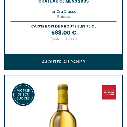
CHÂTEAU CLIMENS 2005
1er Cru Classé
Barsac
CAISSE BOIS DE 6 BOUTEILLES 75 CL
Prix
588,00 €
(Unité : 98,00 €)
AJOUTER AU PANIER
VICTIME
DE SON
SUCCÈS