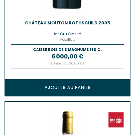
CHÂTEAU MOUTON ROTHSCHILD 2005
1er Cru Classé
Pauillac
CAISSE BOIS DE 3 MAGNUMS 150 CL
Prix
6 000,00 €
(Unité : 2 000,00 €)
AJOUTER AU PANIER