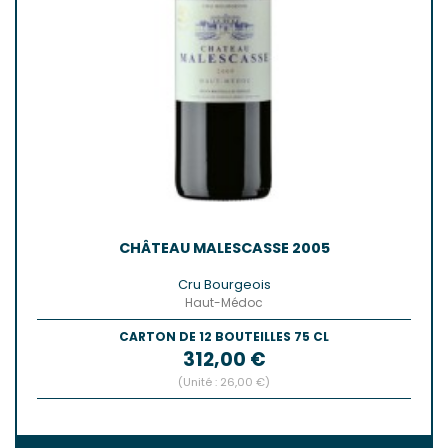
CHÂTEAU MALESCASSE 2005
Cru Bourgeois
Haut-Médoc
CARTON DE 12 BOUTEILLES 75 CL
Prix
312,00 €
(Unité : 26,00 €)