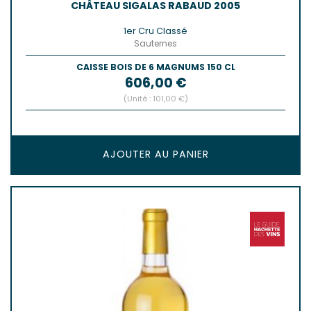
CHÂTEAU SIGALAS RABAUD 2005
1er Cru Classé
Sauternes
CAISSE BOIS DE 6 MAGNUMS 150 CL
Prix
606,00 €
(Unité : 101,00 €)
AJOUTER AU PANIER