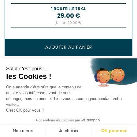
1 BOUTEILLE 75 CL
Prix
29,00 €
(Unité : 29,00 €)
AJOUTER AU PANIER
Salut c'est nous...
les Cookies !
On a attendu d'être sûrs que le contenu de
ce site vous intéresse avant de vous
déranger, mais on aimerait bien vous accompagner pendant votre
visite...
C'est OK pour vous ?
Consentements certifiés par
Non merci
Je choisis
OK pour moi