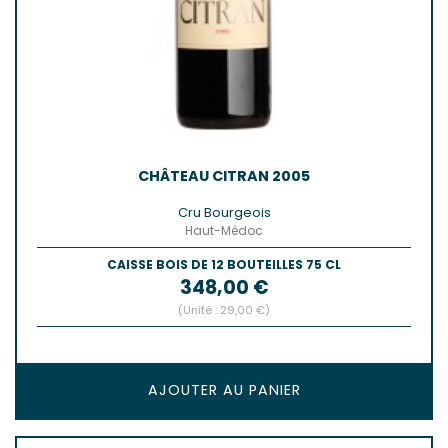
CHÂTEAU CITRAN 2005
Cru Bourgeois
Haut-Médoc
CAISSE BOIS DE 12 BOUTEILLES 75 CL
Prix
348,00 €
(Unité : 29,00 €)
AJOUTER AU PANIER