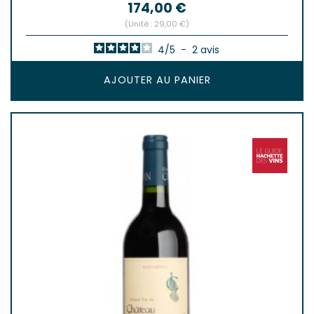
Prix
174,00 €
(Unité : 29,00 €)
4
/
5
-
2
avis
AJOUTER AU PANIER