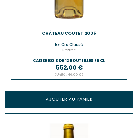
CHÂTEAU COUTET 2005
1er Cru Classé
Barsac
CAISSE BOIS DE 12 BOUTEILLES 75 CL
Prix
552,00 €
(Unité : 46,00 €)
AJOUTER AU PANIER