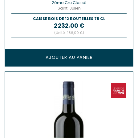
2ème Cru Classé
Saint-Julien
CAISSE BOIS DE 12 BOUTEILLES 75 CL
Prix
2 232,00 €
(Unité : 186,00 €)
AJOUTER AU PANIER