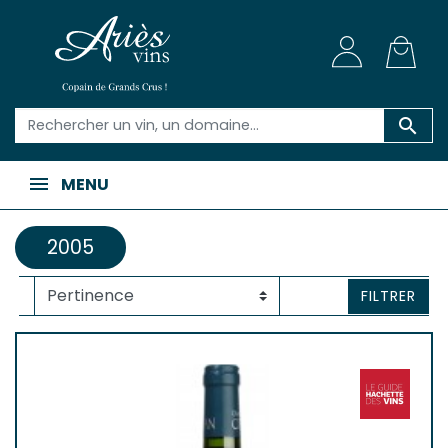

MENU
2005
FILTRER