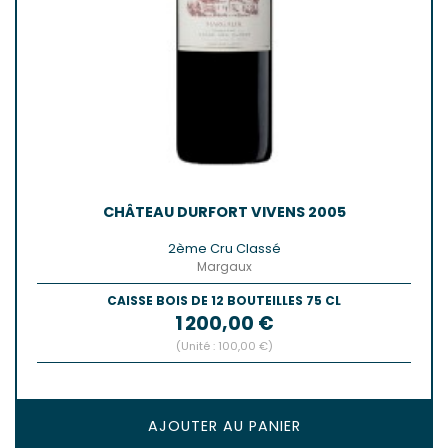
CHÂTEAU DURFORT VIVENS 2005
2ème Cru Classé
Margaux
CAISSE BOIS DE 12 BOUTEILLES 75 CL
Prix
1 200,00 €
(Unité : 100,00 €)
AJOUTER AU PANIER