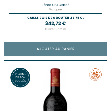
3ème Cru Classé
Margaux
CAISSE BOIS DE 6 BOUTEILLES 75 CL
Prix
342,72 €
(Unité : 57,12 €)
AJOUTER AU PANIER
VICTIME
DE SON
SUCCÈS