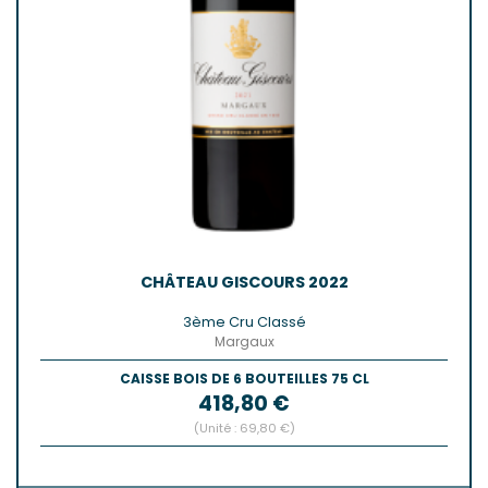
CHÂTEAU GISCOURS 2022
3ème Cru Classé
Margaux
CAISSE BOIS DE 6 BOUTEILLES 75 CL
Prix
418,80 €
(Unité : 69,80 €)