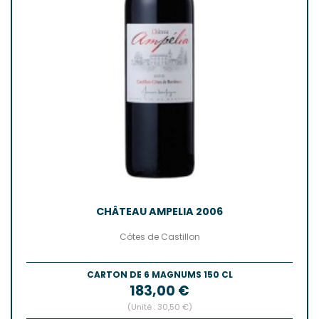
CHÂTEAU AMPELIA 2006
Côtes de Castillon
CARTON DE 6 MAGNUMS 150 CL
Prix
183,00 €
(Unité : 30,50 €)