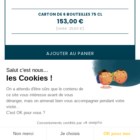
CARTON DE 6 BOUTEILLES 75 CL
Prix
153,00 €
(Unité : 25,50 €)
AJOUTER AU PANIER
Salut c'est nous...
les Cookies !
On a attendu d'être sûrs que le contenu de
ce site vous intéresse avant de vous
déranger, mais on aimerait bien vous accompagner pendant votre
visite...
C'est OK pour vous ?
Consentements certifiés par
Non merci
Je choisis
OK pour moi