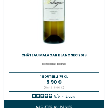
CHÂTEAU MALAGAR BLANC SEC 2019
Bordeaux Blanc
1 BOUTEILLE 75 CL
Prix
5,90 €
(Unité : 5,90 €)
5
/
5
-
2
avis
AJOUTER AU PANIER