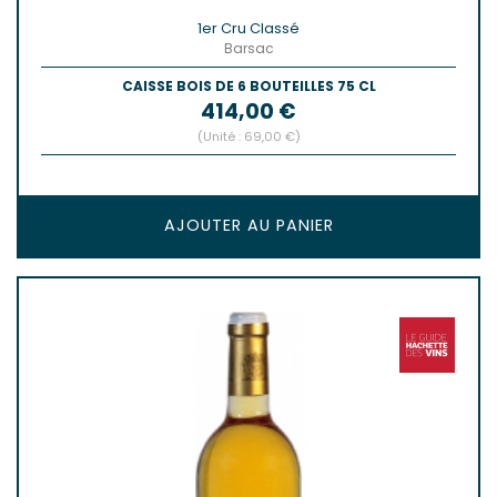
1er Cru Classé
Barsac
CAISSE BOIS DE 6 BOUTEILLES 75 CL
Prix
414,00 €
(Unité : 69,00 €)
AJOUTER AU PANIER