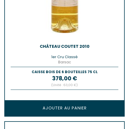
CHÂTEAU COUTET 2010
1er Cru Classé
Barsac
CAISSE BOIS DE 6 BOUTEILLES 75 CL
Prix
378,00 €
(Unité : 63,00 €)
AJOUTER AU PANIER