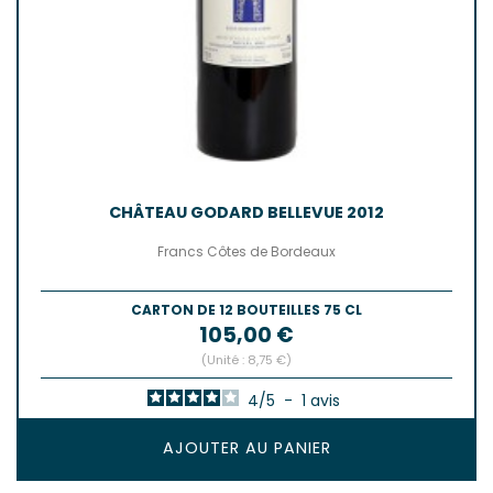
CHÂTEAU GODARD BELLEVUE 2012
Francs Côtes de Bordeaux
CARTON DE 12 BOUTEILLES 75 CL
Prix
105,00 €
(Unité : 8,75 €)
4
/
5
-
1
avis
AJOUTER AU PANIER