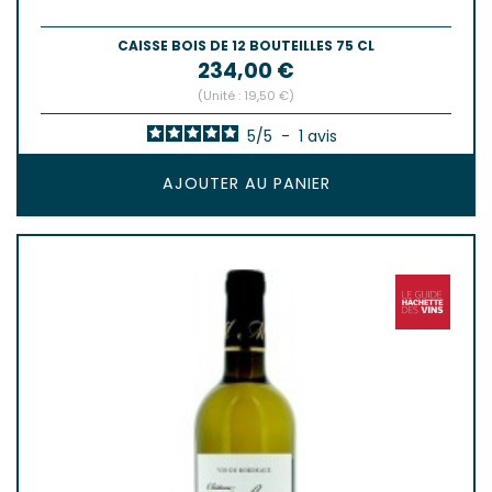
CAISSE BOIS DE 12 BOUTEILLES 75 CL
Prix
234,00 €
(Unité : 19,50 €)
5
/
5
-
1
avis
AJOUTER AU PANIER