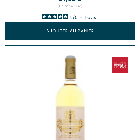
(Unité : 4,10 €)
5
/
5
-
1
avis
AJOUTER AU PANIER