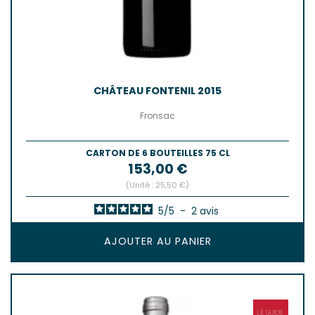
CHÂTEAU FONTENIL 2015
Fronsac
CARTON DE 6 BOUTEILLES 75 CL
Prix
153,00 €
(Unité : 25,50 €)
5
/
5
-
2
avis
AJOUTER AU PANIER