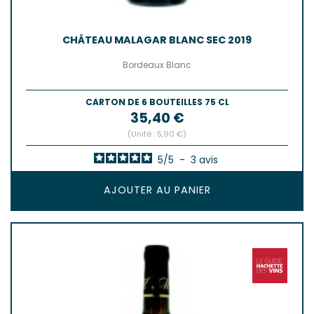
CHÂTEAU MALAGAR BLANC SEC 2019
Bordeaux Blanc
CARTON DE 6 BOUTEILLES 75 CL
Prix
35,40 €
(Unité : 5,90 €)
5
/
5
-
3
avis
AJOUTER AU PANIER