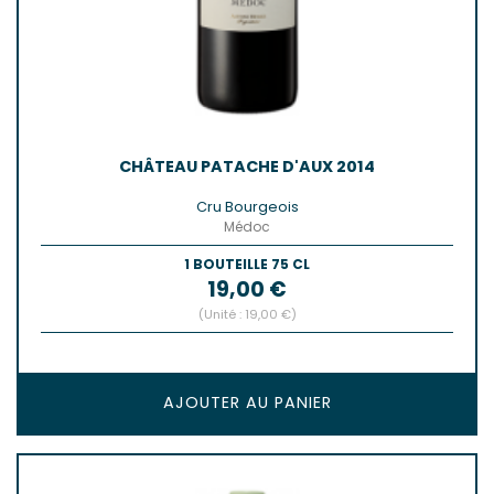
CHÂTEAU PATACHE D'AUX 2014
Cru Bourgeois
Médoc
1 BOUTEILLE 75 CL
Prix
19,00 €
(Unité : 19,00 €)
AJOUTER AU PANIER