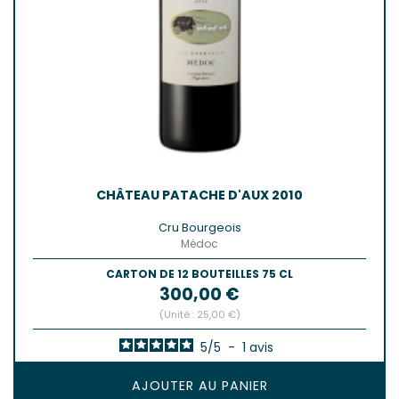
CHÂTEAU PATACHE D'AUX 2010
Cru Bourgeois
Médoc
CARTON DE 12 BOUTEILLES 75 CL
Prix
300,00 €
(Unité : 25,00 €)
5
/
5
-
1
avis
AJOUTER AU PANIER