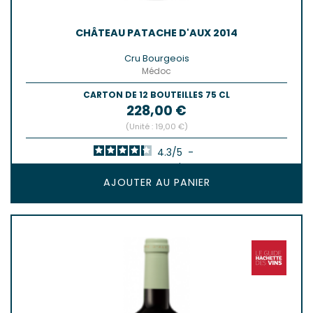
CHÂTEAU PATACHE D'AUX 2014
Cru Bourgeois
Médoc
CARTON DE 12 BOUTEILLES 75 CL
Prix
228,00 €
(Unité : 19,00 €)
4.3
/
5
-
4
avis
AJOUTER AU PANIER