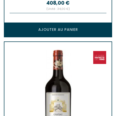
Prix
408,00 €
(Unité : 34,00 €)
AJOUTER AU PANIER