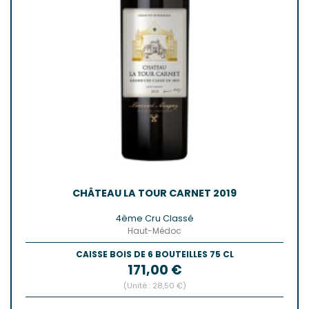
CHÂTEAU LA TOUR CARNET 2019
4ème Cru Classé
Haut-Médoc
CAISSE BOIS DE 6 BOUTEILLES 75 CL
Prix
171,00 €
(Unité : 28,50 €)