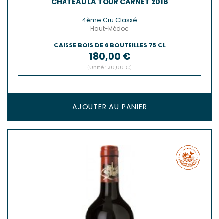
CHÂTEAU LA TOUR CARNET 2018
4ème Cru Classé
Haut-Médoc
CAISSE BOIS DE 6 BOUTEILLES 75 CL
Prix
180,00 €
(Unité : 30,00 €)
AJOUTER AU PANIER