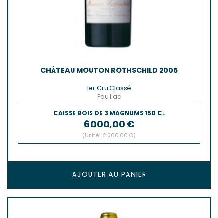
CHÂTEAU MOUTON ROTHSCHILD 2005
1er Cru Classé
Pauillac
CAISSE BOIS DE 3 MAGNUMS 150 CL
Prix
6 000,00 €
(Unité : 2 000,00 €)
AJOUTER AU PANIER