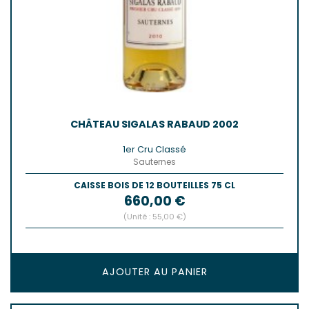
CHÂTEAU SIGALAS RABAUD 2002
1er Cru Classé
Sauternes
CAISSE BOIS DE 12 BOUTEILLES 75 CL
Prix
660,00 €
(Unité : 55,00 €)
AJOUTER AU PANIER