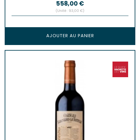
Prix
558,00 €
(Unité : 93,00 €)
AJOUTER AU PANIER