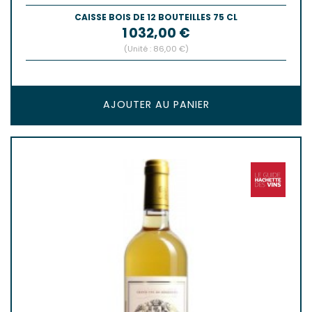
CAISSE BOIS DE 12 BOUTEILLES 75 CL
Prix
1 032,00 €
(Unité : 86,00 €)
AJOUTER AU PANIER