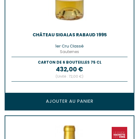
CHÂTEAU SIGALAS RABAUD 1995
1er Cru Classé
Sauternes
CARTON DE 6 BOUTEILLES 75 CL
Prix
432,00 €
(Unité : 72,00 €)
AJOUTER AU PANIER