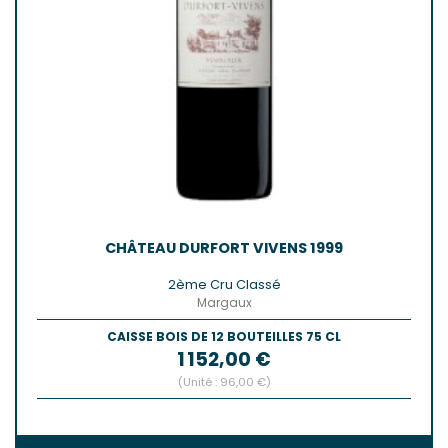
CHÂTEAU DURFORT VIVENS 1999
2ème Cru Classé
Margaux
CAISSE BOIS DE 12 BOUTEILLES 75 CL
Prix
1 152,00 €
(Unité : 96,00 €)