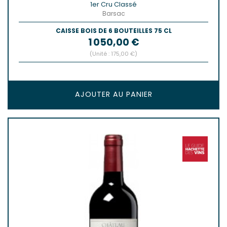
1er Cru Classé
Barsac
CAISSE BOIS DE 6 BOUTEILLES 75 CL
Prix
1 050,00 €
(Unité : 175,00 €)
AJOUTER AU PANIER