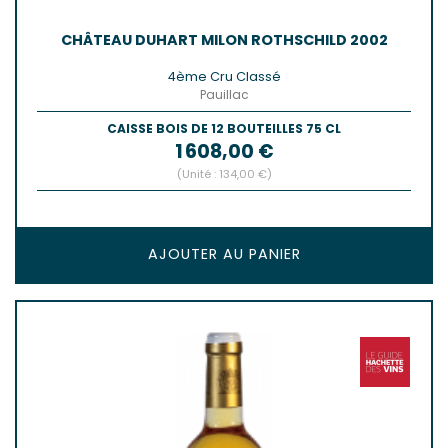
CHÂTEAU DUHART MILON ROTHSCHILD 2002
4ème Cru Classé
Pauillac
CAISSE BOIS DE 12 BOUTEILLES 75 CL
Prix
1 608,00 €
(Unité : 134,00 €)
AJOUTER AU PANIER