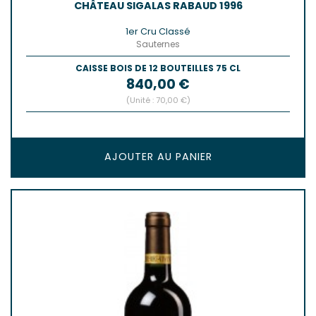
CHÂTEAU SIGALAS RABAUD 1996
1er Cru Classé
Sauternes
CAISSE BOIS DE 12 BOUTEILLES 75 CL
Prix
840,00 €
(Unité : 70,00 €)
AJOUTER AU PANIER