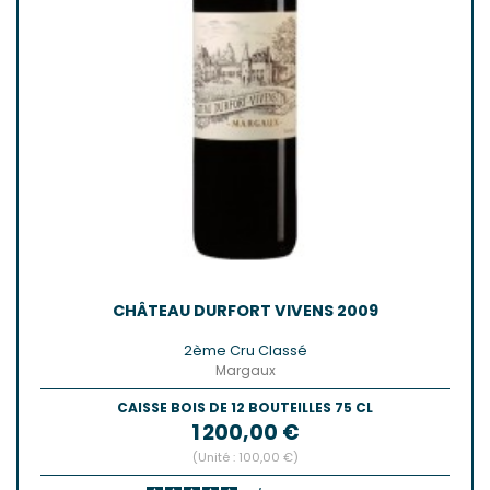
CHÂTEAU DURFORT VIVENS 2009
2ème Cru Classé
Margaux
CAISSE BOIS DE 12 BOUTEILLES 75 CL
Prix
1 200,00 €
(Unité : 100,00 €)