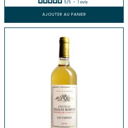
5
/
5
-
1
avis
AJOUTER AU PANIER