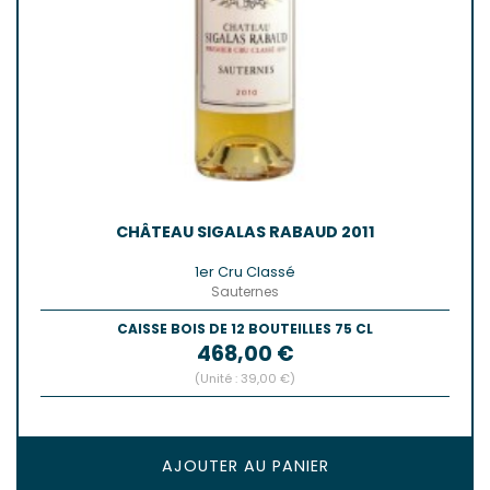
CHÂTEAU SIGALAS RABAUD 2011
1er Cru Classé
Sauternes
CAISSE BOIS DE 12 BOUTEILLES 75 CL
Prix
468,00 €
(Unité : 39,00 €)
AJOUTER AU PANIER