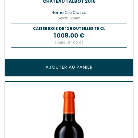
CHÂTEAU TALBOT 2016
4ème Cru Classé
Saint-Julien
CAISSE BOIS DE 12 BOUTEILLES 75 CL
Prix
1 008,00 €
(Unité : 84,00 €)
AJOUTER AU PANIER