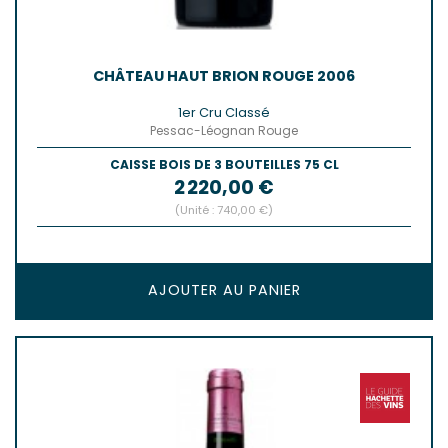
CHÂTEAU HAUT BRION ROUGE 2006
1er Cru Classé
Pessac-Léognan Rouge
CAISSE BOIS DE 3 BOUTEILLES 75 CL
Prix
2 220,00 €
(Unité : 740,00 €)
AJOUTER AU PANIER