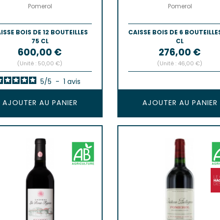
Pomerol
Pomerol
ISSE BOIS DE 12 BOUTEILLES
CAISSE BOIS DE 6 BOUTEILLE
75 CL
CL
Prix
Prix
600,00 €
276,00 €
(Unité : 50,00 €)
(Unité : 46,00 €)
5
/
5
-
1
avis
AJOUTER AU PANIER
AJOUTER AU PANIER