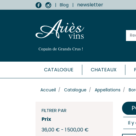
newsletter
|
Blog
|
CATALOGUE
CHATEAUX
MÉDOC
Accueil
Catalogue
Appellations
Bor
Haut-
Listr
P
Marga
FILTRER PAR
Médo
Prix
Il 
Moulis
36,00 € - 1 500,00 €
Pauill