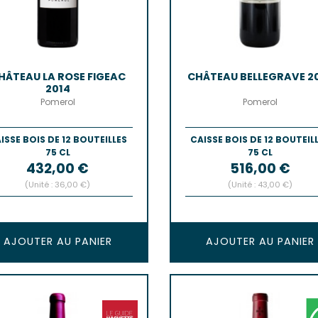
HÂTEAU LA ROSE FIGEAC
CHÂTEAU BELLEGRAVE 2
2014
Pomerol
Pomerol
ISSE BOIS DE 12 BOUTEILLES
CAISSE BOIS DE 12 BOUTEIL
75 CL
75 CL
Prix
Prix
432,00 €
516,00 €
(Unité : 36,00 €)
(Unité : 43,00 €)
AJOUTER AU PANIER
AJOUTER AU PANIER