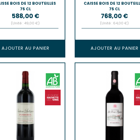
ISSE BOIS DE 12 BOUTEILLES
CAISSE BOIS DE 12 BOUTEIL
75 CL
75 CL
Prix
Prix
588,00 €
768,00 €
(Unité : 49,00 €)
(Unité : 64,00 €)
AJOUTER AU PANIER
AJOUTER AU PANIER