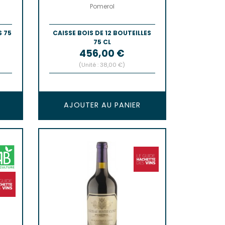
Pomerol
S 75
CAISSE BOIS DE 12 BOUTEILLES
75 CL
Prix
456,00 €
(Unité : 38,00 €)
AJOUTER AU PANIER