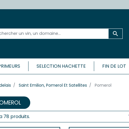

PRIMEURS
SELECTION HACHETTE
FIN DE LOT
 ET SA RÉGION
BORDEAU
delais
Saint Emilion, Pomerol Et Satellites
Pomerol
CÔTES
Médoc
Bordeaux 
ac-Médoc
OMEROL
Bordeaux 
ux
Bordeaux
c
y a 78 produits.
Bordeaux
Cadillac-
ac