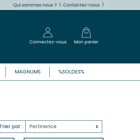
|
|
Qui sommes nous ?
Contactez-nous
Connectez-vous
Mon panier
MAGNUMS
%SOLDES%
X, CÔTES-DE-BORDEAUX ET 1ÈRES
Blanc
Clairet
 Rosé
Trier par :
 Rouge
Côtes de Bordeaux