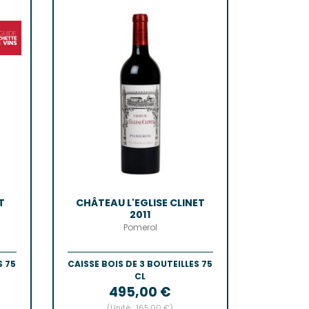
n-Côtes-De-Bordeaux
-Bordeaux
-Bourg
Castillon
de Bordeaux
ôtes-De-Bordeaux
s-Côtes-De-Bordeaux
AIS
s
T
CHÂTEAU L'EGLISE CLINET
2011
Pomerol
S 75
CAISSE BOIS DE 3 BOUTEILLES 75
CL
Prix
495,00 €
(Unité : 165,00 €)