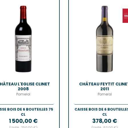
Castillo
Estèphe
Côtes-De
Julien
Côtes-De
ES & PESSAC-LÉOGNAN
Côtes-De-
s
Crémant 
c-Léognan
Francs-C
Première
 EMILION, POMEROL ET SATELLITES
SAUTERN
ac
de-De-Pomerol
Barsac
ol
Sauterne
Emilion Grand Cru
HÂTEAU L'EGLISE CLINET
CHÂTEAU FEYTIT CLINE
2008
2011
Pomerol
Pomerol
SSE BOIS DE 6 BOUTEILLES 75
CAISSE BOIS DE 6 BOUTEILLE
CL
CL
Prix
Prix
1 500,00 €
378,00 €
(Unité : 250,00 €)
(Unité : 63,00 €)