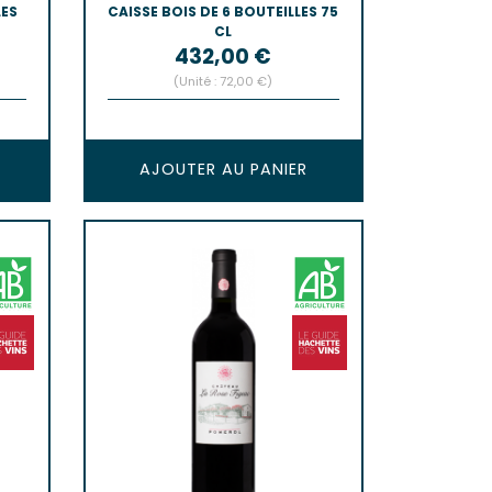
LES
CAISSE BOIS DE 6 BOUTEILLES 75
CL
Prix
432,00 €
(Unité : 72,00 €)
AJOUTER AU PANIER