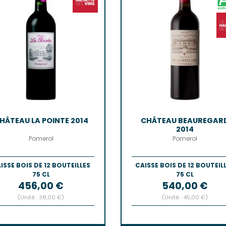
HÂTEAU LA POINTE 2014
CHÂTEAU BEAUREGAR
2014
Pomerol
Pomerol
ISSE BOIS DE 12 BOUTEILLES
CAISSE BOIS DE 12 BOUTEIL
75 CL
75 CL
Prix
Prix
456,00 €
540,00 €
(Unité : 38,00 €)
(Unité : 45,00 €)