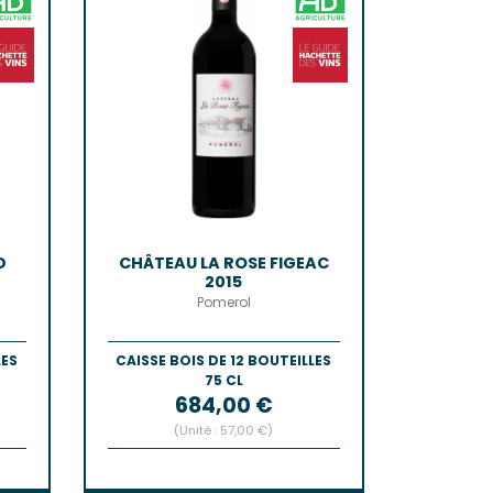
D
CHÂTEAU LA ROSE FIGEAC
2015
Pomerol
LES
CAISSE BOIS DE 12 BOUTEILLES
75 CL
Prix
684,00 €
(Unité : 57,00 €)