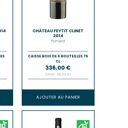
014
CHÂTEAU FEYTIT CLINET
2014
Pomerol
LES
CAISSE BOIS DE 6 BOUTEILLES 75
CL
Prix
336,00 €
(Unité : 56,00 €)
AJOUTER AU PANIER