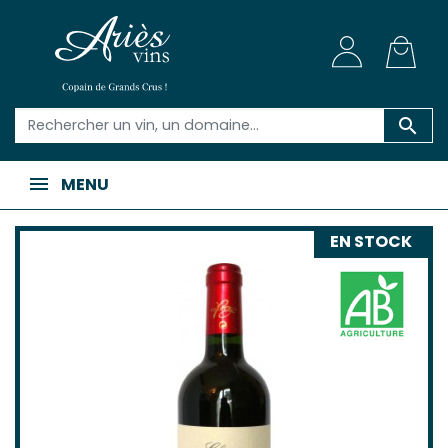

MENU
EN STOCK