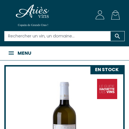

MENU
EN STOCK