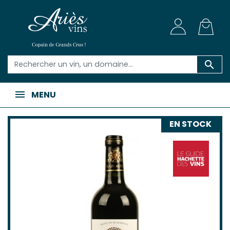

MENU
EN STOCK