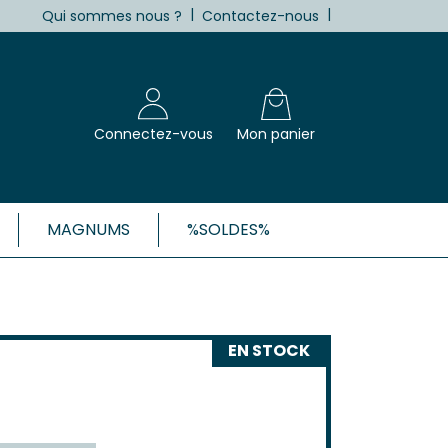
|
|
Qui sommes nous ?
Contactez-nous
Connectez-vous
Mon panier
MAGNUMS
%SOLDES%
X, CÔTES-DE-BORDEAUX ET 1ÈRES
Blanc
EN STOCK
Clairet
 Rosé
 Rouge
Côtes de Bordeaux