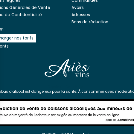
ns légales
Commandes
ions Générales de Vente
Avoirs
que de Confidentialité
Adresses
Bons de réduction
on
harger nos tarifs
ients
'abus d'alcool est dangereux pour la santé. À consommer avec modératio
s Options