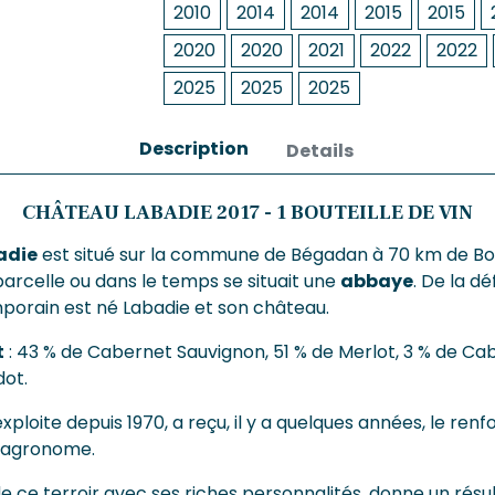
2010
2014
2014
2015
2015
2020
2020
2021
2022
2022
2025
2025
2025
Description
Details
CHÂTEAU LABADIE 2017 - 1 BOUTEILLE DE VIN
adie
est situé sur la commune de Bégadan à 70 km de B
parcelle ou dans le temps se situait une
abbaye
. De la d
porain est né Labadie et son château.
t
: 43 % de Cabernet Sauvignon, 51 % de Merlot, 3 % de Ca
dot.
exploite depuis 1970, a reçu, il y a quelques années, le renfor
t agronome.
e ce terroir avec ses riches personnalités, donne un résul