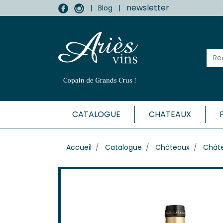
newsletter
|
Blog
|
CATALOGUE
CHATEAUX
MÉDOC
Accueil
Catalogue
Châteaux
Châte
Haut-
Listr
Marga
Médo
Moulis
Pauill