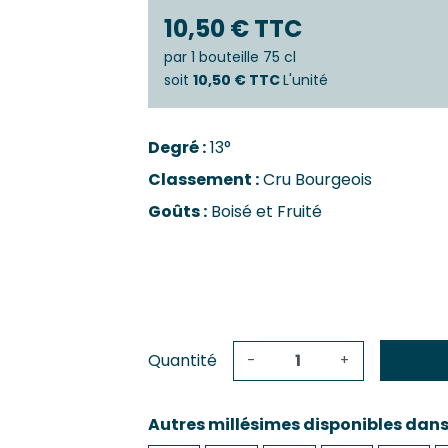
Castillo
Estèphe
10,50 € TTC
Côtes-De
Julien
Côtes-De
par
1 bouteille 75 cl
ES & PESSAC-LÉOGNAN
Côtes-De-
soit
10,50 € TTC
L'unité
s
Crémant 
c-Léognan
Francs-C
Degré :
13°
Première
 EMILION, POMEROL ET SATELLITES
Classement :
Cru Bourgeois
SAUTERN
ac
Goûts :
Boisé et Fruité
de-De-Pomerol
Barsac
ol
Sauterne
Emilion Grand Cru
Quantité
-
+
Autres millésimes disponibles dan