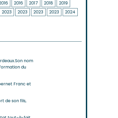
2016
2016
2017
2018
2019
2023
2023
2023
2023
2024
ordeaux.Son nom
éformation du
bernet Franc et
t de son fils,
tat tout-à-fait