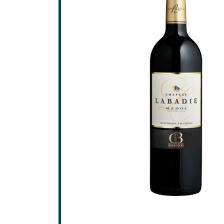
Saint-
Saint-
GRAV
Grave
Pessa
SAINT
Frons
Lalan
Pomer
Saint-