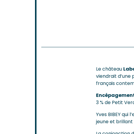
Le château
Lab
viendrait d’une 
français contem
Encépagemen
3 % de Petit Ver
Yves BIBEY qui l’
jeune et brillan
La conjonction d