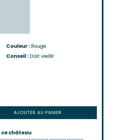
n-Côtes-De-Bordeaux
-Bordeaux
-Bourg
Castillon
de Bordeaux
ôtes-De-Bordeaux
Couleur :
Rouge
s-Côtes-De-Bordeaux
Conseil :
Doit vieillir
AIS
s
AJOUTER AU PANIER
s ce château