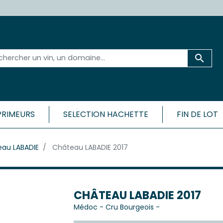

PRIMEURS
SELECTION HACHETTE
FIN DE LOT
 ET SA RÉGION
BORDEAU
au LABADIE
Château LABADIE 2017
CÔTES
Médoc
Bordeaux 
ac-Médoc
Bordeaux 
ux
Bordeaux
c
CHÂTEAU LABADIE 2017
Bordeaux
Médoc
-
Cru Bourgeois
-
Cadillac-
ac