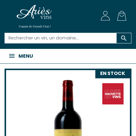

MENU
EN STOCK