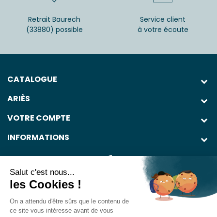
Retrait Baurech
Service client
(33880) possible
à votre écoute
CATALOGUE
ARIÈS
VOTRE COMPTE
INFORMATIONS
Salut c'est nous...
les Cookies !
On a attendu d'être sûrs que le contenu de
L'abus d'alcool est dangereux pour la santé. À consommer avec
ce site vous intéresse avant de vous
modération.