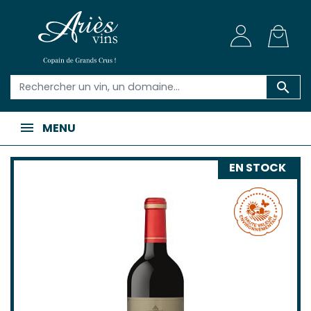

MENU
EN STOCK