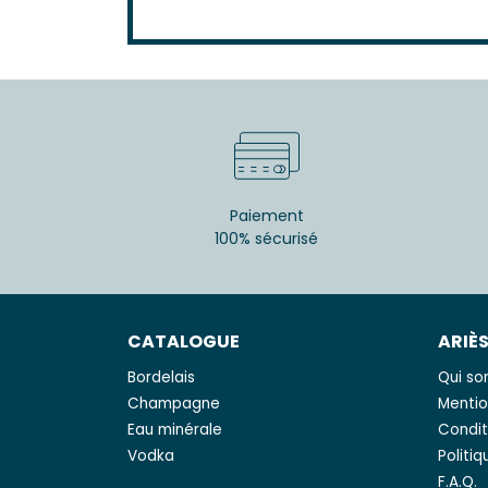
Paiement
100% sécurisé
CATALOGUE
ARIÈ
Bordelais
Qui s
Champagne
Mentio
Eau minérale
Condit
Vodka
Politi
F.A.Q.