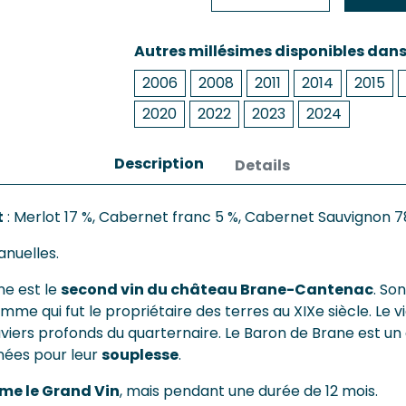
Autres millésimes disponibles dan
2006
2008
2011
2014
2015
2020
2022
2023
2024
Description
Details
t
: Merlot 17 %, Cabernet franc 5 %, Cabernet Sauvignon 7
anuelles.
ne est le
second vin du château Brane-Cantenac
. So
e qui fut le propriétaire des terres au XIXe siècle. Le v
raviers profonds du quarternaire. Le Baron de Brane est 
nées pour leur
souplesse
.
e le Grand Vin
, mais pendant une durée de 12 mois.