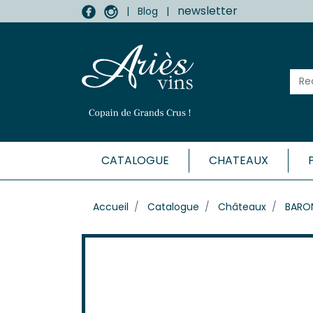
newsletter
|
Blog
|
CATALOGUE
CHATEAUX
MÉDOC
Accueil
Catalogue
Châteaux
BARON
Haut-
Listr
Marga
Médo
Moulis
Pauill