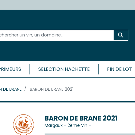

PRIMEURS
SELECTION HACHETTE
FIN DE LOT
 ET SA RÉGION
BORDEAU
 DE BRANE
BARON DE BRANE 2021
CÔTES
Médoc
Bordeaux 
ac-Médoc
Bordeaux 
ux
Bordeaux
c
BARON DE BRANE 2021
Bordeaux
Margaux
-
2ème Vin
-
Cadillac-
ac