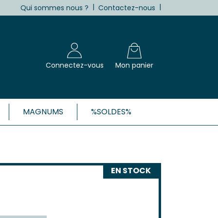
|
|
Qui sommes nous ?
Contactez-nous
Connectez-vous
Mon panier
MAGNUMS
%SOLDES%
X, CÔTES-DE-BORDEAUX ET 1ÈRES
Blanc
EN STOCK
Clairet
 Rosé
 Rouge
Côtes de Bordeaux