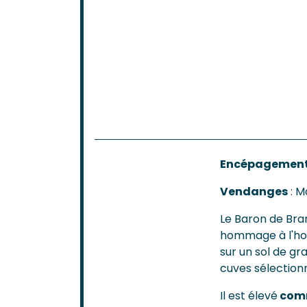
Encépagemen
Vendanges
: M
Le Baron de Bra
hommage à l'homm
sur un sol de g
cuves sélection
Il est élevé
comm