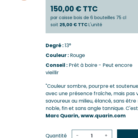
Castillo
Estèphe
150,00 € TTC
Côtes-De
Julien
Côtes-De
par
caisse bois de 6 bouteilles 75 cl
ES & PESSAC-LÉOGNAN
Côtes-De-
soit
25,00 € TTC
L'unité
s
Crémant 
c-Léognan
Francs-C
Degré :
13°
Première
 EMILION, POMEROL ET SATELLITES
Couleur :
Rouge
SAUTERN
ac
Conseil :
Prêt à boire - Peut encore
de-De-Pomerol
Barsac
vieillir
ol
Sauterne
Emilion Grand Cru
"
Couleur sombre, pourpre et soutenue. 
avec une présence fraîche, mais pas vi
savoureux au milieu, élancé, sans être 
noble, fin et sans angle tannique. C'es
Marc Quarin, www.quarin.com
Quantité
-
+