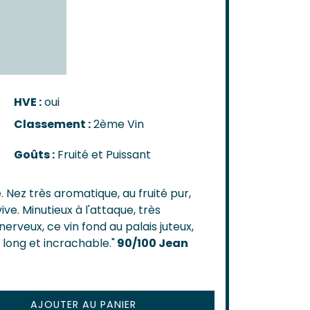
n-Côtes-De-Bordeaux
-Bordeaux
-Bourg
Castillon
de Bordeaux
ôtes-De-Bordeaux
HVE :
oui
s-Côtes-De-Bordeaux
Classement :
2ème Vin
AIS
Goûts :
Fruité et Puissant
s
Nez très aromatique, au fruité pur,
ve. Minutieux à l'attaque, très
nerveux, ce vin fond au palais juteux,
t long et incrachable.
"
90/100 Jean
AJOUTER AU PANIER