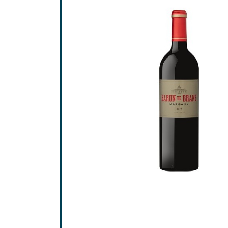
Saint-
Saint-
GRAV
Grave
Pessa
SAINT
Frons
Lalan
Pomer
Saint-