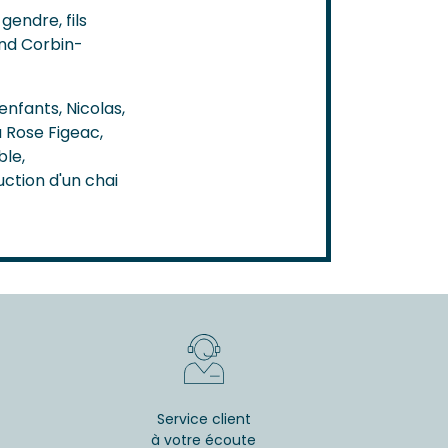
gendre, fils
and Corbin-
enfants, Nicolas,
 Rose Figeac,
ble,
uction d'un chai
Service client
à votre écoute