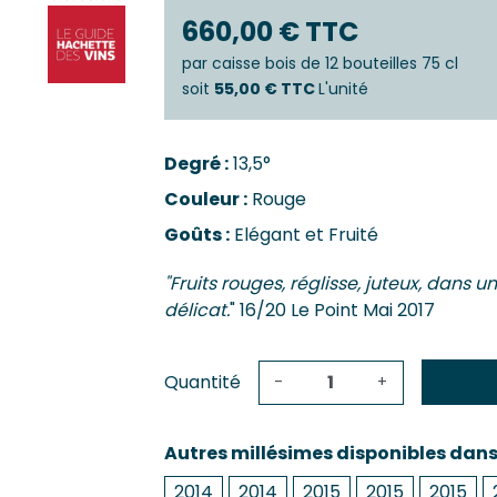
Castillo
Estèphe
660,00 € TTC
Côtes-De
Julien
Côtes-De
par
caisse bois de 12 bouteilles 75 cl
ES & PESSAC-LÉOGNAN
Côtes-De-
soit
55,00 € TTC
L'unité
s
Crémant 
c-Léognan
Francs-C
Degré :
13,5°
Première
 EMILION, POMEROL ET SATELLITES
Couleur :
Rouge
SAUTERN
ac
Goûts :
Elégant et Fruité
de-De-Pomerol
Barsac
ol
Sauterne
"Fruits rouges, réglisse, juteux, dans un
Emilion Grand Cru
délicat.
" 16/20 Le Point Mai 2017
Quantité
-
+
Autres millésimes disponibles dan
2014
2014
2015
2015
2015