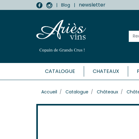
newsletter
|
Blog
|
CATALOGUE
CHATEAUX
MÉDOC
Accueil
Catalogue
Châteaux
Châte
Haut-
Listr
Marga
Médo
Moulis
Pauill