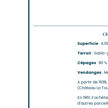
CH
Superficie
: 4,5
Terroir
: Sablo-
Cépages
: 90 %
Vendanges
: M
A partir de 1938
(Château La Tou
En 1961, il achèt
d’autres parcel