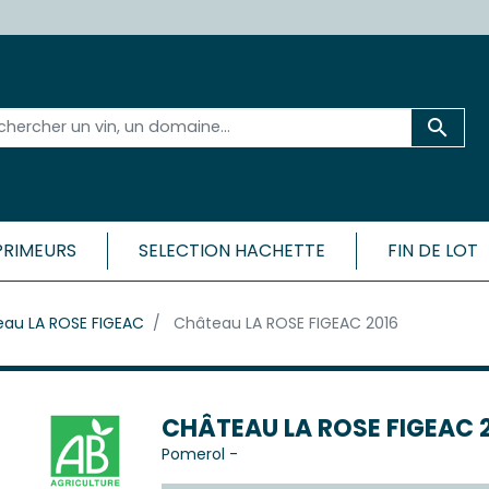

PRIMEURS
SELECTION HACHETTE
FIN DE LOT
 ET SA RÉGION
BORDEAU
au LA ROSE FIGEAC
Château LA ROSE FIGEAC 2016
CÔTES
Médoc
Bordeaux 
ac-Médoc
Bordeaux 
ux
Bordeaux
c
CHÂTEAU LA ROSE FIGEAC 
Bordeaux
Pomerol
-
Cadillac-
ac