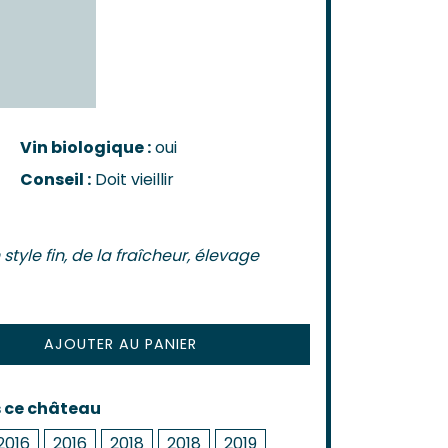
n-Côtes-De-Bordeaux
-Bordeaux
-Bourg
Castillon
de Bordeaux
ôtes-De-Bordeaux
Vin biologique :
oui
s-Côtes-De-Bordeaux
Conseil :
Doit vieillir
AIS
s
 style fin, de la fraîcheur, élevage
AJOUTER AU PANIER
s ce château
2016
2016
2018
2018
2019