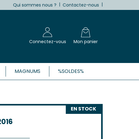
|
|
Qui sommes nous ?
Contactez-nous
Connectez-vous
Mon panier
MAGNUMS
%SOLDES%
X, CÔTES-DE-BORDEAUX ET 1ÈRES
Blanc
EN STOCK
Clairet
 Rosé
2016
 Rouge
Côtes de Bordeaux