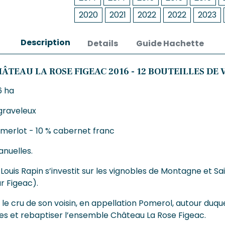
2020
2021
2022
2022
2023
Description
Details
Guide Hachette
ÂTEAU LA ROSE FIGEAC 2016 - 12 BOUTEILLES DE 
6 ha
graveleux
 merlot - 10 % cabernet franc
anuelles.
, Louis Rapin s’investit sur les vignobles de Montagne et Sa
r Figeac).
e le cru de son voisin, en appellation Pomerol, autour duque
les et rebaptiser l’ensemble Château La Rose Figeac.