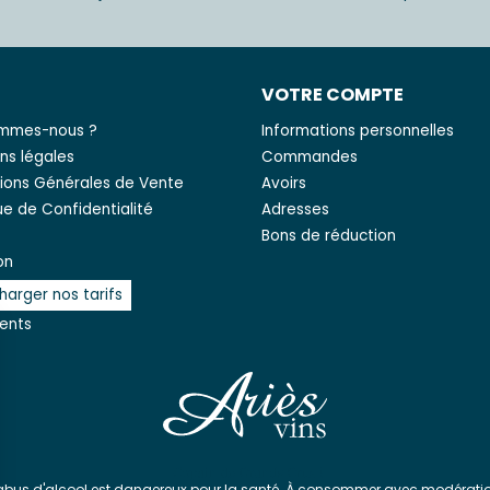
S
VOTRE COMPTE
ommes-nous ?
Informations personnelles
ns légales
Commandes
ions Générales de Vente
Avoirs
que de Confidentialité
Adresses
Bons de réduction
on
harger nos tarifs
ients
'abus d'alcool est dangereux pour la santé. À consommer avec modératio