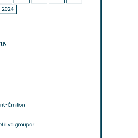
2024
VIN
int-Émilion
l il va grouper