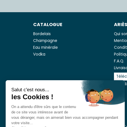
CATALOGUE
ARIÈ
Bordelais
Qui s
Champagne
Mentio
Eau minérale
Condit
Vodka
Politi
F.A.Q.
Livrais
Téléc
Avis cl
Salut c'est nous...
les Cookies !
On a attendu d'être sûrs que le contenu
de ce site vous intéresse avant de
vous déranger, mais on aimerait bien vous accompagner pendant
votre visite...
L