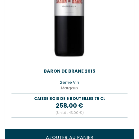
BARON DE BRANE 2015
2ème Vin
Margaux
CAISSE BOIS DE 6 BOUTEILLES 75 CL
Prix
258,00 €
(Unité : 43,00 €)
AJOUTER AU PANIER