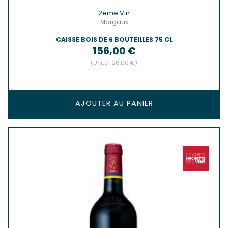
2ème Vin
Margaux
CAISSE BOIS DE 6 BOUTEILLES 75 CL
Prix
156,00 €
(Unité : 26,00 €)
AJOUTER AU PANIER