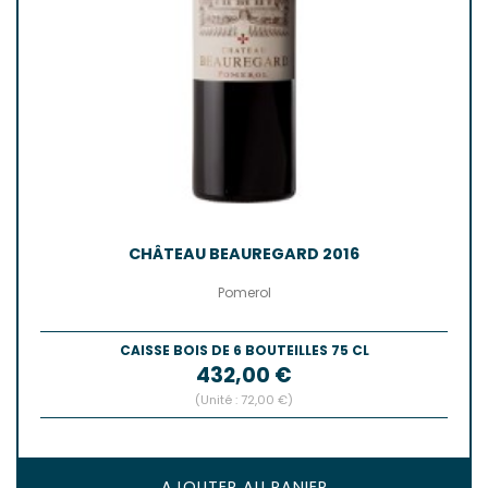
CHÂTEAU BEAUREGARD 2016
Pomerol
CAISSE BOIS DE 6 BOUTEILLES 75 CL
Prix
432,00 €
(Unité : 72,00 €)
AJOUTER AU PANIER