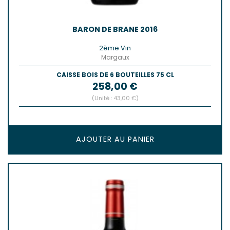
BARON DE BRANE 2016
2ème Vin
Margaux
CAISSE BOIS DE 6 BOUTEILLES 75 CL
Prix
258,00 €
(Unité : 43,00 €)
AJOUTER AU PANIER