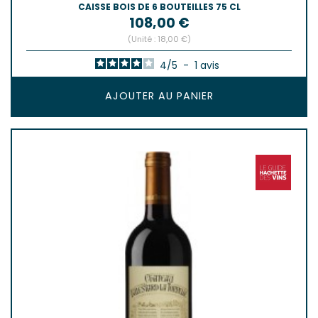
CAISSE BOIS DE 6 BOUTEILLES 75 CL
Prix
108,00 €
(Unité : 18,00 €)
4
/
5
-
1
avis
AJOUTER AU PANIER