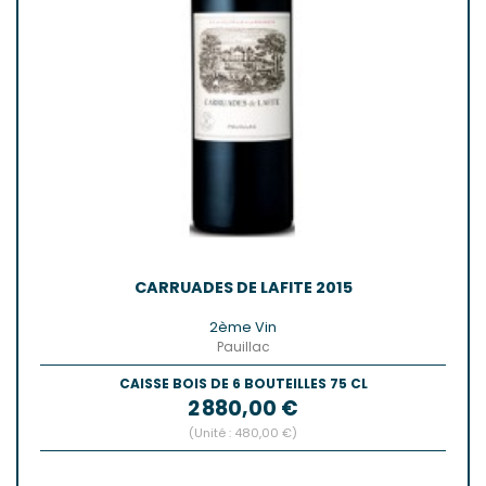
CARRUADES DE LAFITE 2015
2ème Vin
Pauillac
CAISSE BOIS DE 6 BOUTEILLES 75 CL
Prix
2 880,00 €
(Unité : 480,00 €)