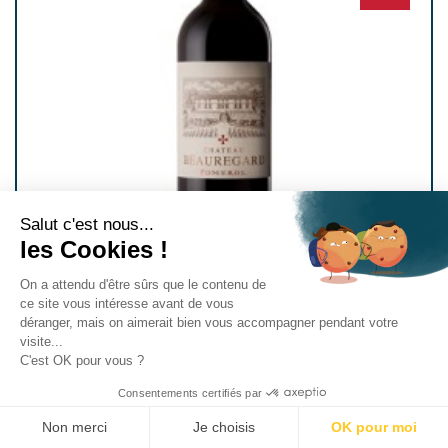
Salut c'est nous...
les Cookies !
On a attendu d'être sûrs que le contenu de
ce site vous intéresse avant de vous
déranger, mais on aimerait bien vous accompagner pendant votre
CHÂTEAU BEAUREGARD 2018
visite...
C'est OK pour vous ?
Pomerol
Consentements certifiés par
CAISSE BOIS DE 6 BOUTEILLES 75 CL
Non merci
Je choisis
OK pour moi
Prix