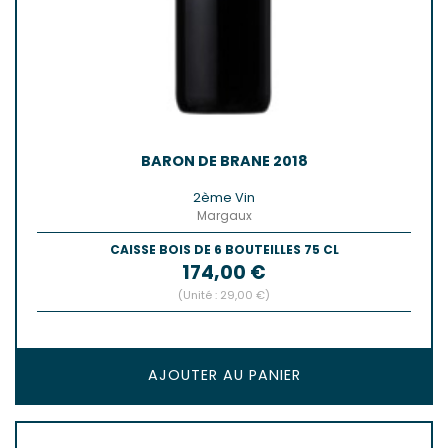
BARON DE BRANE 2018
2ème Vin
Margaux
CAISSE BOIS DE 6 BOUTEILLES 75 CL
Prix
174,00 €
(Unité : 29,00 €)
AJOUTER AU PANIER