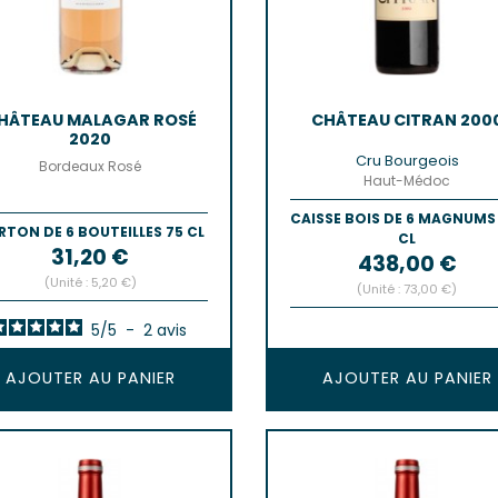
HÂTEAU MALAGAR ROSÉ
CHÂTEAU CITRAN 200
2020
Cru Bourgeois
Bordeaux Rosé
Haut-Médoc
CAISSE BOIS DE 6 MAGNUMS
RTON DE 6 BOUTEILLES 75 CL
CL
Prix
31,20 €
Prix
438,00 €
(Unité : 5,20 €)
(Unité : 73,00 €)
5
/
5
-
2
avis
AJOUTER AU PANIER
AJOUTER AU PANIER