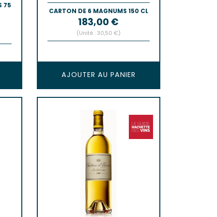
S 75
CARTON DE 6 MAGNUMS 150 CL
Prix
183,00 €
(Unité : 30,50 €)
AJOUTER AU PANIER