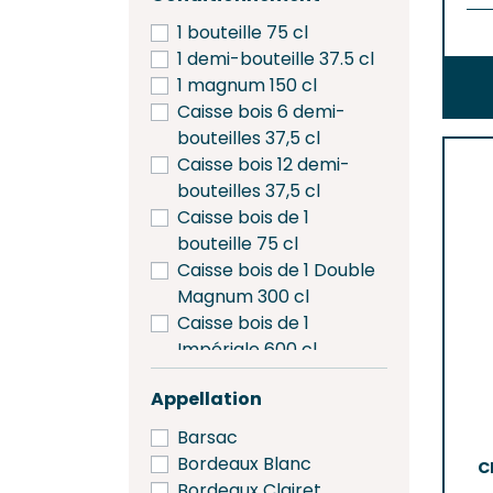
2008
1 bouteille 75 cl
2009
1 demi-bouteille 37.5 cl
2010
1 magnum 150 cl
2011
Caisse bois 6 demi-
2012
bouteilles 37,5 cl
2013
Caisse bois 12 demi-
2014
bouteilles 37,5 cl
2015
Caisse bois de 1
2016
bouteille 75 cl
2017
Caisse bois de 1 Double
2018
Magnum 300 cl
2019
Caisse bois de 1
2020
Impériale 600 cl
2021
Caisse bois de 1
2022
Appellation
Magnum 150 cl
2023
Caisse bois de 3
Barsac
2024
bouteilles 75 cl
Bordeaux Blanc
C
2025
Caisse bois de 3
Bordeaux Clairet