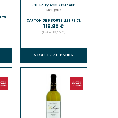
Cru Bourgeois Supérieur
Margaux
S 75
CARTON DE 6 BOUTEILLES 75 CL
Prix
118,80 €
(Unité : 19,80 €)
AJOUTER AU PANIER