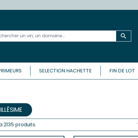

PRIMEURS
SELECTION HACHETTE
FIN DE LOT
 ET SA RÉGION
BORDEAU
CÔTES
Médoc
Bordeaux 
ac-Médoc
ILLÉSIME
Bordeaux 
ux
Bordeaux
c
y a 2135 produits.
Bordeaux
Cadillac-
ac