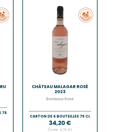
n-Côtes-De-Bordeaux
-Bordeaux
-Bourg
Castillon
de Bordeaux
ôtes-De-Bordeaux
s-Côtes-De-Bordeaux
AIS
s
CRU
CHÂTEAU MALAGAR ROSÉ
2023
Bordeaux Rosé
S 75
CARTON DE 6 BOUTEILLES 75 CL
Prix
34,20 €
(Unité : 5,70 €)