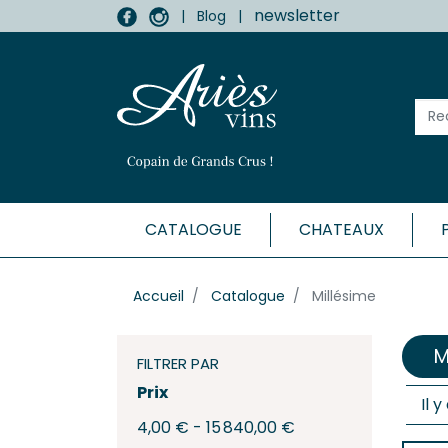
newsletter
|
Blog
|
CATALOGUE
CHATEAUX
MÉDOC
Accueil
Catalogue
Millésime
Haut-
Listr
M
Marga
FILTRER PAR
Médo
Prix
Il 
Moulis
4,00 € - 15 840,00 €
Pauill