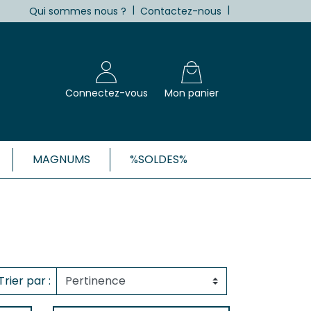
|
|
Qui sommes nous ?
Contactez-nous
Connectez-vous
Mon panier
MAGNUMS
%SOLDES%
X, CÔTES-DE-BORDEAUX ET 1ÈRES
Blanc
Clairet
 Rosé
Trier par :
 Rouge
Côtes de Bordeaux