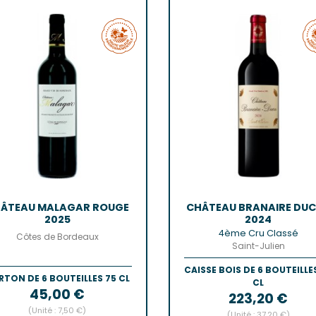
Castillo
Estèphe
Côtes-De
Julien
Côtes-De
ES & PESSAC-LÉOGNAN
Côtes-De-
s
Crémant 
c-Léognan
Francs-C
Première
 EMILION, POMEROL ET SATELLITES
SAUTERN
ac
de-De-Pomerol
Barsac
ol
Sauterne
Emilion Grand Cru
ÂTEAU MALAGAR ROUGE
CHÂTEAU BRANAIRE DU
2025
2024
4ème Cru Classé
Côtes de Bordeaux
Saint-Julien
CAISSE BOIS DE 6 BOUTEILLE
RTON DE 6 BOUTEILLES 75 CL
CL
Prix
45,00 €
Prix
223,20 €
(Unité : 7,50 €)
(Unité : 37,20 €)