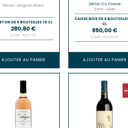
2ème Cru Classé
Pessac-Léognan Blanc
Saint-Julien
CAISSE BOIS DE 6 BOUTEILLE
RTON DE 6 BOUTEILLES 75 CL
CL
Prix
280,80 €
Prix
990,00 €
(Unité : 46,80 €)
(Unité : 165,00 €)
AJOUTER AU PANIER
AJOUTER AU PANIER