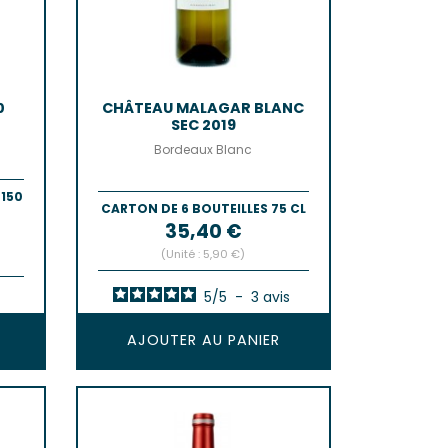
0
CHÂTEAU MALAGAR BLANC
SEC 2019
Bordeaux Blanc
 150
CARTON DE 6 BOUTEILLES 75 CL
Prix
35,40 €
(Unité : 5,90 €)
5
/
5
-
3
avis
AJOUTER AU PANIER