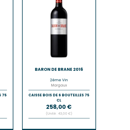
7
BARON DE BRANE 2016
2ème Vin
Margaux
S 75
CAISSE BOIS DE 6 BOUTEILLES 75
CL
Prix
258,00 €
(Unité : 43,00 €)