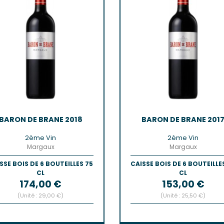
BARON DE BRANE 2018
BARON DE BRANE 201
2ème Vin
2ème Vin
Margaux
Margaux
SSE BOIS DE 6 BOUTEILLES 75
CAISSE BOIS DE 6 BOUTEILLE
CL
CL
Prix
Prix
174,00 €
153,00 €
(Unité : 29,00 €)
(Unité : 25,50 €)