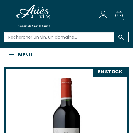

MENU
EN STOCK