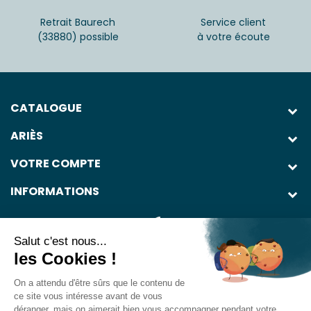
Retrait Baurech
Service client
(33880) possible
à votre écoute
CATALOGUE
ARIÈS
VOTRE COMPTE
INFORMATIONS
Salut c'est nous...
les Cookies !
On a attendu d'être sûrs que le contenu de
L'abus d'alcool est dangereux pour la santé. À consommer avec
ce site vous intéresse avant de vous
modération.
déranger, mais on aimerait bien vous accompagner pendant votre