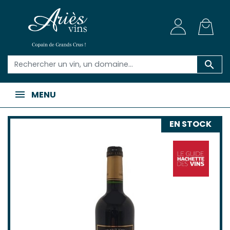

MENU
EN STOCK