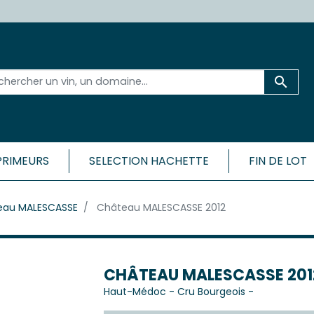

PRIMEURS
SELECTION HACHETTE
FIN DE LOT
 ET SA RÉGION
BORDEAU
eau MALESCASSE
Château MALESCASSE 2012
CÔTES
Médoc
Bordeaux 
ac-Médoc
Bordeaux 
ux
Bordeaux
c
CHÂTEAU MALESCASSE 201
Bordeaux
Haut-Médoc
-
Cru Bourgeois
-
Cadillac-
ac