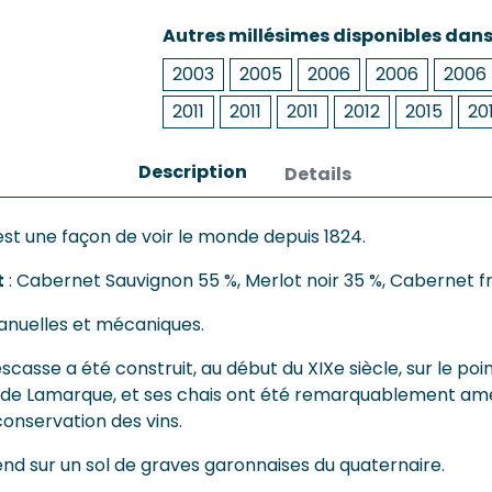
Autres millésimes disponibles dan
2003
2005
2006
2006
2006
2011
2011
2011
2012
2015
20
Description
Details
st une façon de voir le monde depuis 1824.
t
: Cabernet Sauvignon 55 %, Merlot noir 35 %, Cabernet fr
anuelles et mécaniques.
casse a été construit, au début du XIXe siècle, sur le poin
de Lamarque, et ses chais ont été remarquablement a
onservation des vins.
end sur un sol de graves garonnaises du quaternaire.