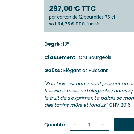
Castillo
Estèphe
297,00 € TTC
Côtes-De
Julien
Côtes-De
par
carton de 12 bouteilles 75 cl
ES & PESSAC-LÉOGNAN
Côtes-De-
soit
24,75 € TTC
L'unité
s
Crémant 
c-Léognan
Francs-C
Degré :
13°
Première
 EMILION, POMEROL ET SATELLITES
SAUTERN
Classement :
Cru Bourgeois
ac
de-De-Pomerol
Barsac
Goûts :
Elégant et Puissant
ol
Sauterne
Emilion Grand Cru
"Si le bois est nettement présent au 
finesse à travers d'élégantes notes é
le fruit de s'exprimer. Le palais se mon
des tanins mûrs et fondus."
GHV 2016
Quantité
-
+