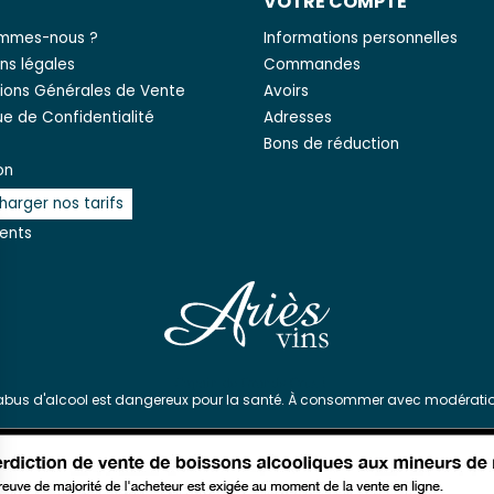
S
VOTRE COMPTE
ommes-nous ?
Informations personnelles
ns légales
Commandes
ions Générales de Vente
Avoirs
que de Confidentialité
Adresses
Bons de réduction
on
harger nos tarifs
ients
'abus d'alcool est dangereux pour la santé. À consommer avec modératio