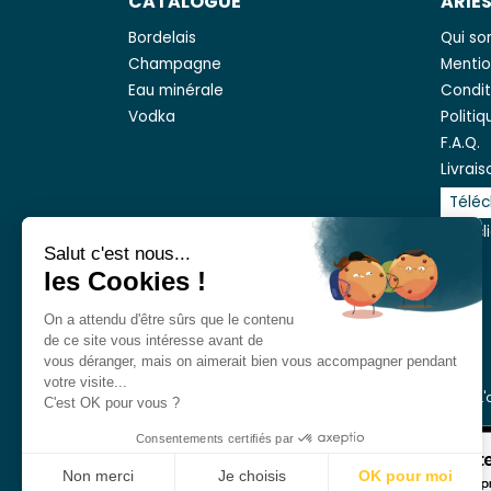
CATALOGUE
ARIÈ
Bordelais
Qui s
Champagne
Mentio
Eau minérale
Condit
Vodka
Politi
F.A.Q.
Livrais
Téléc
Avis cl
Salut c'est nous...
les Cookies !
On a attendu d'être sûrs que le contenu
de ce site vous intéresse avant de
vous déranger, mais on aimerait bien vous accompagner pendant
votre visite...
L
C'est OK pour vous ?
Consentements certifiés par
Non merci
Je choisis
OK pour moi