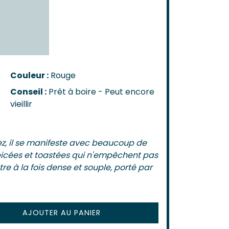
n-Côtes-De-Bordeaux
-Bordeaux
-Bourg
Castillon
de Bordeaux
ôtes-De-Bordeaux
Couleur :
Rouge
s-Côtes-De-Bordeaux
Conseil :
Prêt à boire - Peut encore
AIS
vieillir
s
nez, il se manifeste avec beaucoup de
picées et toastées qui n'empêchent pas
tre à la fois dense et souple, porté par
AJOUTER AU PANIER