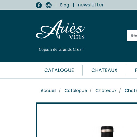
newsletter
|
Blog
|
CATALOGUE
CHATEAUX
MÉDOC
Accueil
Catalogue
Châteaux
Chât
Haut-
Listr
Marga
Médo
Moulis
Pauill