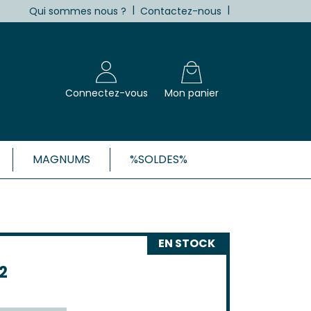
|
|
Qui sommes nous ?
Contactez-nous
Connectez-vous
Mon panier
MAGNUMS
%SOLDES%
X, CÔTES-DE-BORDEAUX ET 1ÈRES
Blanc
EN STOCK
Clairet
 Rosé
2
 Rouge
Côtes de Bordeaux