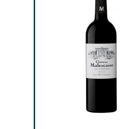
Saint-
Saint-
GRAV
Grave
Pessa
SAINT
Frons
Lalan
Pomer
Saint-