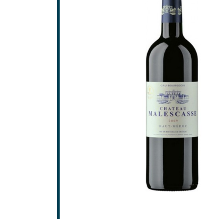
Saint-
Saint-
GRAV
Grave
Pessa
SAINT
Frons
Lalan
Pomer
Saint-