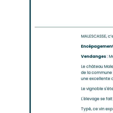
MALESCASSE, c’e
Encépagemen
Vendanges
: M
Le château Males
de la commune 
une excellente c
Le vignoble s'ét
L'élevage se fai
Typé, ce vin exp