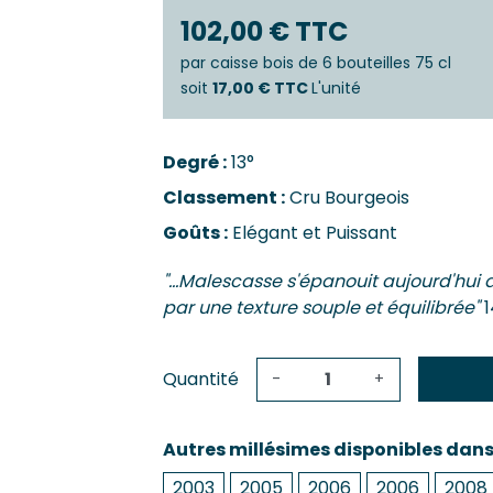
Castillo
Estèphe
102,00 € TTC
Côtes-De
Julien
Côtes-De
par
caisse bois de 6 bouteilles 75 cl
ES & PESSAC-LÉOGNAN
Côtes-De-
soit
17,00 € TTC
L'unité
s
Crémant 
c-Léognan
Francs-C
Degré :
13°
Première
 EMILION, POMEROL ET SATELLITES
Classement :
Cru Bourgeois
SAUTERN
ac
Goûts :
Elégant et Puissant
de-De-Pomerol
Barsac
ol
Sauterne
"...Malescasse s'épanouit aujourd'hui 
Emilion Grand Cru
par une texture souple et équilibrée"
1
Quantité
-
+
Autres millésimes disponibles dan
2003
2005
2006
2006
2008