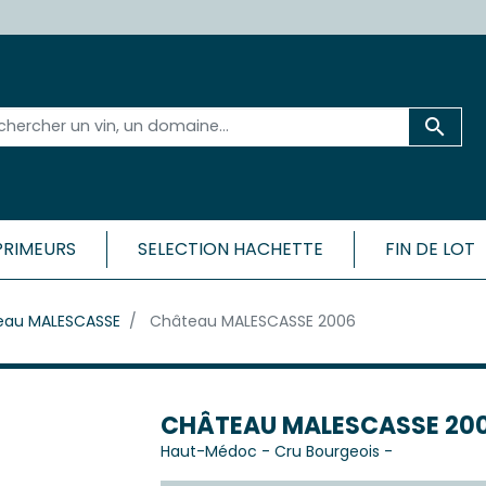

PRIMEURS
SELECTION HACHETTE
FIN DE LOT
 ET SA RÉGION
BORDEAU
eau MALESCASSE
Château MALESCASSE 2006
CÔTES
Médoc
Bordeaux 
ac-Médoc
Bordeaux 
ux
Bordeaux
c
CHÂTEAU MALESCASSE 20
Bordeaux
Haut-Médoc
-
Cru Bourgeois
-
Cadillac-
ac