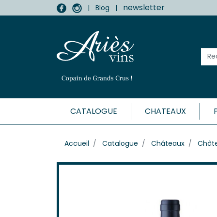
newsletter
|
Blog
|
CATALOGUE
CHATEAUX
MÉDOC
Accueil
Catalogue
Châteaux
Chât
Haut-
Listr
Marga
Médo
Moulis
Pauill