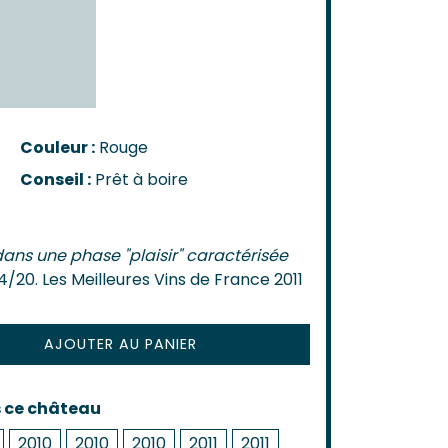
n-Côtes-De-Bordeaux
-Bordeaux
-Bourg
Castillon
de Bordeaux
ôtes-De-Bordeaux
Couleur :
Rouge
s-Côtes-De-Bordeaux
Conseil :
Prêt à boire
AIS
s
dans une phase "plaisir" caractérisée
4/20. Les Meilleures Vins de France 2011
AJOUTER AU PANIER
s ce château
2010
2010
2010
2011
2011