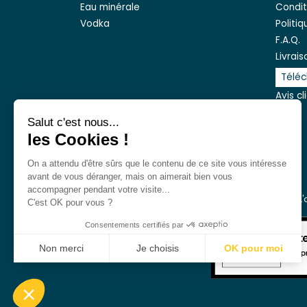
Eau minérale
Condit
Vodka
Politi
F.A.Q.
Livrais
Téléc
Avis cl
Salut c'est nous...
les Cookies !
On a attendu d'être sûrs que le contenu
de ce site vous intéresse avant de
vous déranger, mais on aimerait bien vous accompagner pendant
votre visite...
L
C'est OK pour vous ?
Consentements certifiés par
Non merci
Je choisis
OK pour moi
Axeptio consent
Plateforme de Gestion du Consentement : Personnalisez vo
Notre plateforme vous permet d'adapter et de gérer vos param