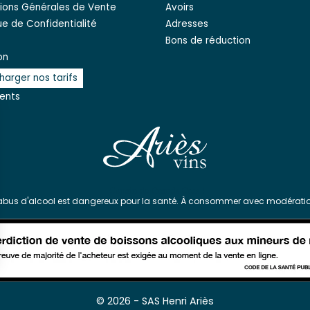
ions Générales de Vente
Avoirs
que de Confidentialité
Adresses
Bons de réduction
on
harger nos tarifs
ients
'abus d'alcool est dangereux pour la santé. À consommer avec modératio
s Options
© 2026 - SAS Henri Ariès
ètres de confidentialité, en garantissant la conformité avec le