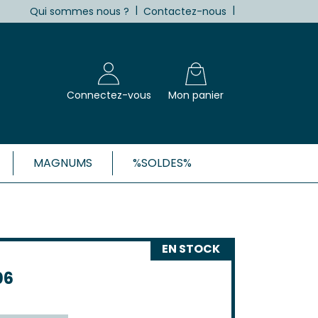
|
|
Qui sommes nous ?
Contactez-nous
Connectez-vous
Mon panier
MAGNUMS
%SOLDES%
X, CÔTES-DE-BORDEAUX ET 1ÈRES
Blanc
EN STOCK
Clairet
 Rosé
06
 Rouge
Côtes de Bordeaux