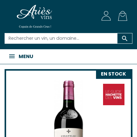

MENU
EN STOCK