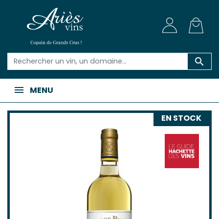

MENU
EN STOCK