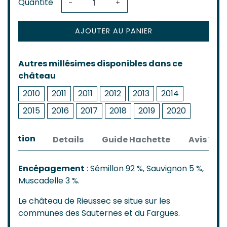
Quantité
-
+
AJOUTER AU PANIER
Autres millésimes disponibles dans ce
château
2010
2011
2011
2012
2013
2014
2015
2016
2017
2018
2019
2020
cription
Details
Guide Hachette
Avis Véri
Encépagement
: Sémillon 92 %, Sauvignon 5 %,
Muscadelle 3 %.
Le château de Rieussec se situe sur les
communes des Sauternes et du Fargues.