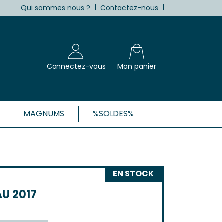
|
|
Qui sommes nous ?
Contactez-nous
Connectez-vous
Mon panier
MAGNUMS
%SOLDES%
X, CÔTES-DE-BORDEAUX ET 1ÈRES
Blanc
EN STOCK
Clairet
 Rosé
U 2017
 Rouge
Côtes de Bordeaux