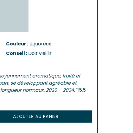
n-Côtes-De-Bordeaux
-Bordeaux
-Bourg
Castillon
de Bordeaux
ôtes-De-Bordeaux
Couleur :
Liquoreux
s-Côtes-De-Bordeaux
Conseil :
Doit vieillir
AIS
s
z moyennement aromatique, fruité et
art, se développant agréable et
 longueur normaux. 2020 – 2034."
15.5 -
AJOUTER AU PANIER