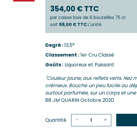
Castillo
Estèphe
354,00 € TTC
Côtes-De
Julien
Côtes-De
par
caisse bois de 6 bouteilles 75 cl
ES & PESSAC-LÉOGNAN
Côtes-De-
soit
59,00 € TTC
L'unité
s
Crémant 
c-Léognan
Francs-C
Degré :
13,5°
Première
 EMILION, POMEROL ET SATELLITES
Classement :
1er Cru Classé
SAUTERN
ac
Goûts :
Liquoreux et Puissant
de-De-Pomerol
Barsac
ol
Sauterne
"Couleur jaune, aux reflets verts. Ne
Emilion Grand Cru
crémeux. Bouche un peu facile au dép
surtout parfumée, sur un corps et une
88 JM QUARIN Octobre 2020
Quantité
-
+