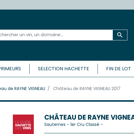

PRIMEURS
SELECTION HACHETTE
FIN DE LOT
 ET SA RÉGION
BORDEAU
au de RAYNE VIGNEAU
Château de RAYNE VIGNEAU 2017
CÔTES
Médoc
Bordeaux 
ac-Médoc
Bordeaux 
ux
Bordeaux
c
CHÂTEAU DE RAYNE VIGNEA
Bordeaux
Sauternes
-
1er Cru Classé
-
Cadillac-
ac