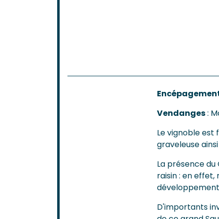
Encépagemen
Vendanges
: M
Le vignoble est 
graveleuse ainsi
La présence du 
raisin : en effe
développement p
D'importants inv
de ce grand Sau