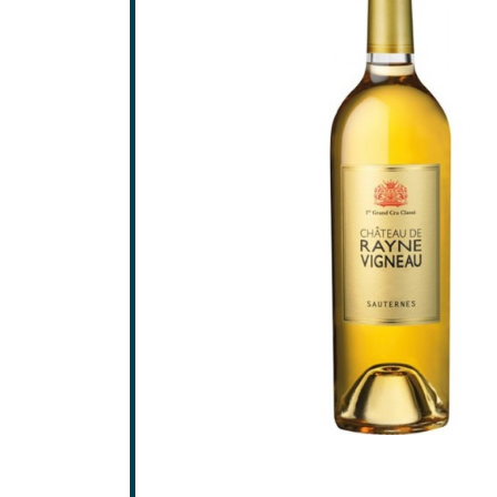
Saint-
Saint-
GRAV
Grave
Pessa
SAINT
Frons
Lalan
Pomer
Saint-