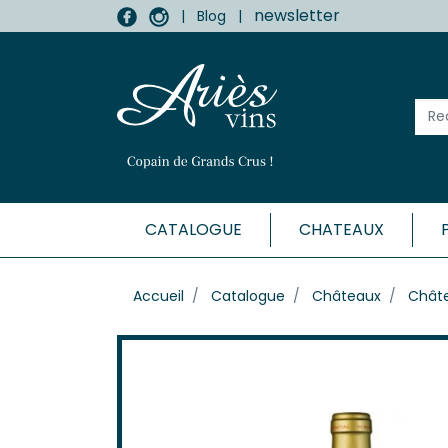
newsletter
|
Blog
|
CATALOGUE
CHATEAUX
MÉDOC
Accueil
Catalogue
Châteaux
Châte
Haut-
Listr
Marga
Médo
Moulis
Pauill