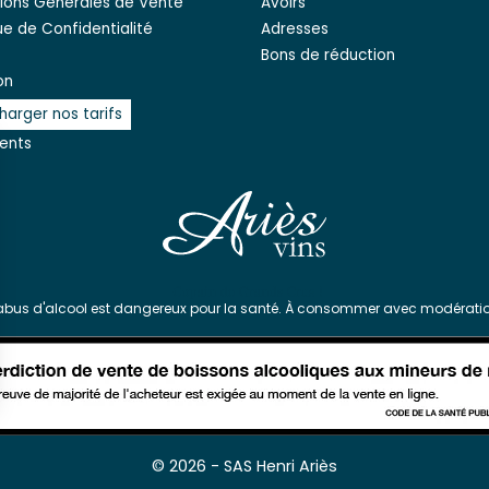
ions Générales de Vente
Avoirs
que de Confidentialité
Adresses
Bons de réduction
on
harger nos tarifs
ients
'abus d'alcool est dangereux pour la santé. À consommer avec modératio
s Options
© 2026 - SAS Henri Ariès
ètres de confidentialité, en garantissant la conformité avec le