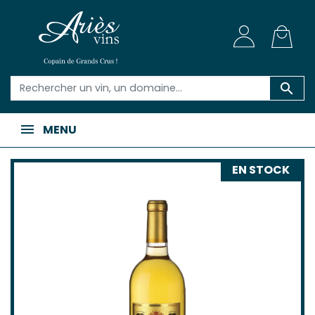

MENU
EN STOCK