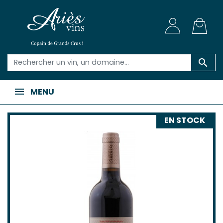

MENU
EN STOCK