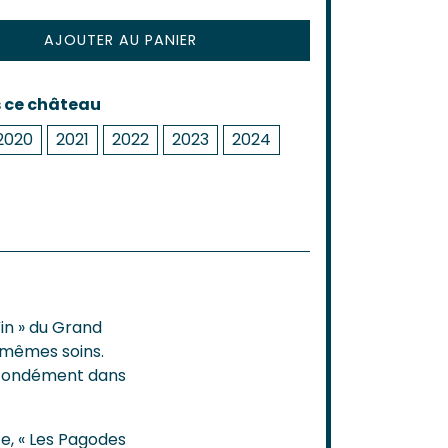
AJOUTER AU PANIER
s ce château
2020
2021
2022
2023
2024
in » du Grand
s mêmes soins.
rofondément dans
te, « Les Pagodes