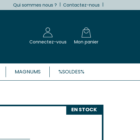
|
|
Qui sommes nous ?
Contactez-nous
Connectez-vous
Mon panier
MAGNUMS
%SOLDES%
X, CÔTES-DE-BORDEAUX ET 1ÈRES
Blanc
EN STOCK
Clairet
 Rosé
 Rouge
Côtes de Bordeaux