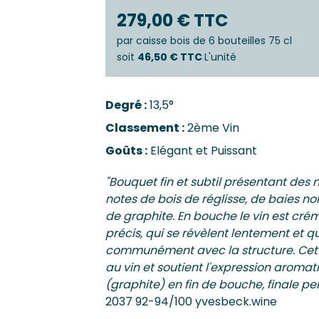
Castillo
Estèphe
279,00 € TTC
Côtes-De
Julien
Côtes-De
par
caisse bois de 6 bouteilles 75 cl
ES & PESSAC-LÉOGNAN
Côtes-De-
soit
46,50 € TTC
L'unité
s
Crémant 
c-Léognan
Francs-C
Degré :
13,5°
Première
 EMILION, POMEROL ET SATELLITES
Classement :
2ème Vin
SAUTERN
ac
Goûts :
Elégant et Puissant
de-De-Pomerol
Barsac
ol
Sauterne
"Bouquet fin et subtil présentant des 
Emilion Grand Cru
notes de bois de réglisse, de baies no
de graphite. En bouche le vin est crém
précis, qui se révèlent lentement et q
communément avec la structure. Cet
au vin et soutient l'expression aromat
(graphite) en fin de bouche, finale per
2037 92-94/100 yvesbeck.wine