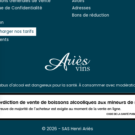
ions Générales de Vente
Avoirs
que de Confidentialité
Adresses
Bons de réduction
on
harger nos tarifs
ients
'abus d'alcool est dangereux pour la santé. À consommer avec modératio
s Options
© 2026 - SAS Henri Ariès
ètres de confidentialité, en garantissant la conformité avec le