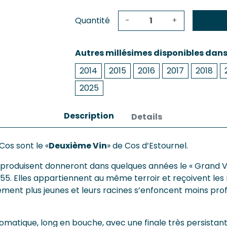
Quantité
-
+
Autres millésimes disponibles dan
2014
2015
2016
2017
2018
2025
Description
Details
Cos sont le «
Deuxième Vin
» de Cos d’Estournel.
le produisent donneront dans quelques années le « Grand V
855. Elles appartiennent au même terroir et reçoivent le
lement plus jeunes et leurs racines s’enfoncent moins p
romatique, long en bouche, avec une finale très persistan