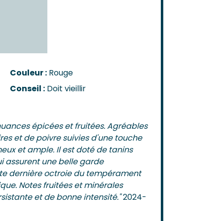
n-Côtes-De-Bordeaux
-Bordeaux
-Bourg
Castillon
de Bordeaux
ôtes-De-Bordeaux
Couleur :
Rouge
s-Côtes-De-Bordeaux
Conseil :
Doit vieillir
AIS
s
nuances épicées et fruitées. Agréables
ires et de poivre suivies d'une touche
eux et ample. Il est doté de tanins
ui assurent une belle garde
te dernière octroie du tempérament
ique. Notes fruitées et minérales
sistante et de bonne intensité."
2024-