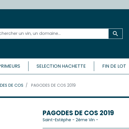

PRIMEURS
SELECTION HACHETTE
FIN DE LOT
 ET SA RÉGION
BORDEAU
DES DE COS
PAGODES DE COS 2019
CÔTES
Médoc
Bordeaux 
ac-Médoc
Bordeaux 
ux
Bordeaux
c
PAGODES DE COS 2019
Bordeaux
Saint-Estèphe
-
2ème Vin
-
Cadillac-
ac