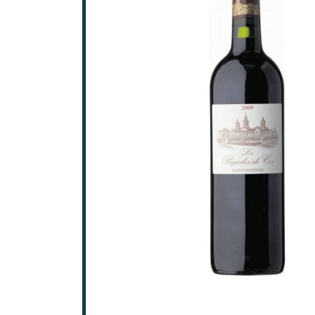
Saint-
Saint-
GRAV
Grave
Pessa
SAINT
Frons
Lalan
Pomer
Saint-