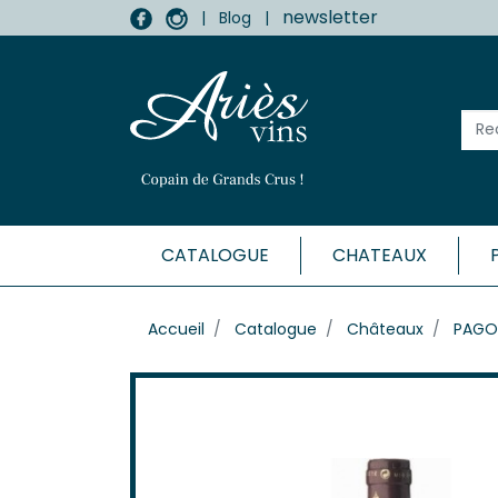
newsletter
|
Blog
|
CATALOGUE
CHATEAUX
MÉDOC
Accueil
Catalogue
Châteaux
PAGO
Haut-
Listr
Marga
Médo
Moulis
Pauill