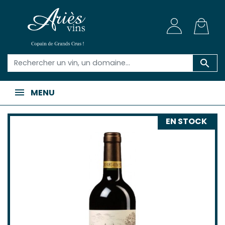

MENU
EN STOCK