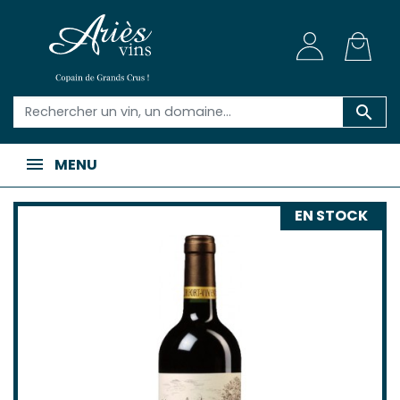

MENU
EN STOCK