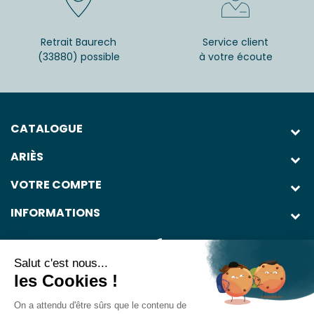
Retrait Baurech
Service client
(33880) possible
à votre écoute
CATALOGUE
ARIÈS
VOTRE COMPTE
INFORMATIONS
Salut c'est nous...
les Cookies !
On a attendu d'être sûrs que le contenu de
L'abus d'alcool est dangereux pour la santé. À consommer avec