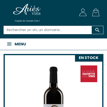

MENU
EN STOCK